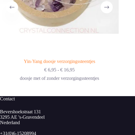
Yin-Yang doosje verzorgingssteentjes
Prijsklasse:
€
6,95
-
€
16,95
€ 6,95
doosje met of zonder verzorgingssteentjes
tot
€ 16,95
Contact
Bevershoekstraat 131
3295 AE 's-Gravendeel
Nederland
+31(0)6-15208994