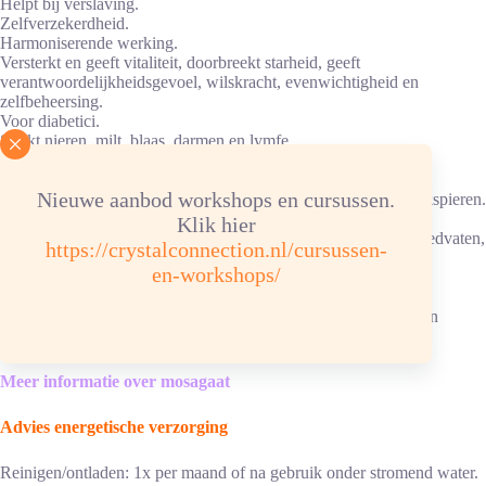
Helpt bij verslaving.
Zelfverzekerdheid.
Harmoniserende werking.
Versterkt en geeft vitaliteit, doorbreekt starheid, geeft
verantwoordelijkheidsgevoel, wilskracht, evenwichtigheid en
zelfbeheersing.
Voor diabetici.
Sterkt nieren, milt, blaas, darmen en lymfe.
Waterhuishouding wordt beter gereguleerd.
Sterkt tegen aanvallen van virussen, schimmels en infecties.
Nieuwe aanbod workshops en cursussen.
In de zwangerschap: beschermt geboorte, schede, darm en buikspieren.
Soepelheid van huid en haren.
Klik hier
Tegen oorsuizingen, looporen, pijn in lendenen, allergieën, bloedvaten,
https://crystalconnection.nl/cursussen-
ontgiften, ontsteking, polsslag, spijsvertering en bloedsomloop.
en-workshops/
Helpt tegen darmkrampen, koorts.
Weldadig voor de ogen.
Mosagaat-water: of thee activeert de functie van nieren, blaas en
darmen.
Meer informatie over mosagaat
Advies energetische verzorging
Reinigen/ontladen: 1x per maand of na gebruik onder stromend water.