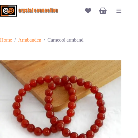
Ga
naar
Winkelwagen
de
inhoud
Home
/
Armbanden
/
Carneool armband