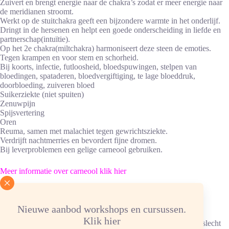
Zuivert en brengt energie naar de chakra’s zodat er meer energie naar
de meridianen stroomt.
Werkt op de stuitchakra geeft een bijzondere warmte in het onderlijf.
Dringt in de hersenen en helpt een goede onderscheiding in liefde en
partnerschap(intuïtie).
Op het 2e chakra(miltchakra) harmoniseert deze steen de emoties.
Tegen krampen en voor stem en schorheid.
Bij koorts, infectie, futloosheid, bloedspuwingen, stelpen van
bloedingen, spataderen, bloedvergiftiging, te lage bloeddruk,
doorbloeding, zuiveren bloed
Suikerziekte (niet spuiten)
Zenuwpijn
Spijsvertering
Oren
Reuma, samen met malachiet tegen gewrichtsziekte.
Verdrijft nachtmerries en bevordert fijne dromen.
Bij leverproblemen een gelige carneool gebruiken.
Meer informatie over carneool klik hier
Advies energetische verzorging
Nieuwe aanbod workshops en cursussen.
Reinigen/ontladen: 1x per maand onder stromend water.
Klik hier
Ketting/armband: in hematietverzorgingssteentjes, elastiek kan slecht