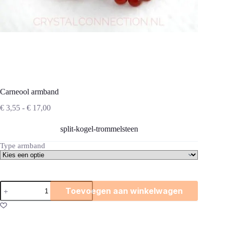
Carneool armband
Prijsklasse:
€
3,55
-
€
17,00
€ 3,55
tot
split-kogel-trommelsteen
€ 17,00
Type armband
Carneool
Toevoegen aan winkelwagen
armband
aantal