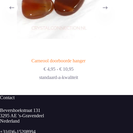
Carneool doorboorde hanger
Prijsklasse:
€
4,95
-
€
10,95
€ 4,95
standaard-a-kwaliteit
tot
€ 10,95
Contact
Bevershoekstraat 131
3295 AE 's-Gravendeel
Nederland
+31(0)6-15208994