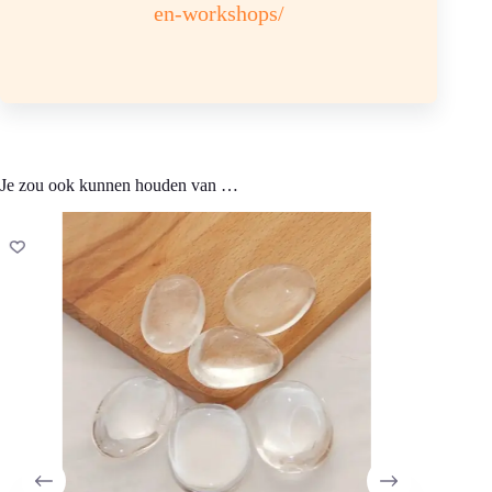
of bergkristalverzorgingssteentjes.
en-workshops/
Chemische samenstelling: Si02 Hardheid 7
Kleur: kleurloos, doorzichtig
Sterrenbeeld: steenbok tweeling, leeuw
Je zou ook kunnen houden van …