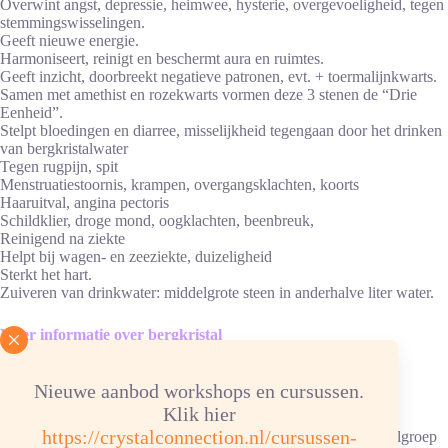
Overwint angst, depressie, heimwee, hysterie, overgevoeligheid, tegen
stemmingswisselingen.
Geeft nieuwe energie.
Harmoniseert, reinigt en beschermt aura en ruimtes.
Geeft inzicht, doorbreekt negatieve patronen, evt. + toermalijnkwarts.
Samen met amethist en rozekwarts vormen deze 3 stenen de “Drie
Eenheid”.
Stelpt bloedingen en diarree, misselijkheid tegengaan door het drinken
van bergkristalwater
Tegen rugpijn, spit
Menstruatiestoornis, krampen, overgangsklachten, koorts
Haaruitval, angina pectoris
Schildklier, droge mond, oogklachten, beenbreuk,
Reinigend na ziekte
Helpt bij wagen- en zeeziekte, duizeligheid
Sterkt het hart.
Zuiveren van drinkwater: middelgrote steen in anderhalve liter water.
Meer informatie over bergkristal
Advies energetische verzorging
Nieuwe aanbod workshops en cursussen.
Klik hier
Reinigen/ontladen: 1x per maand, onder stromend water.
https://crystalconnection.nl/cursussen-
Opladen: aansluitend 6 uur in dag-/zonlicht of in een bergkristalgroep