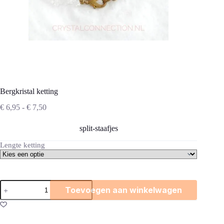
Bergkristal ketting
Prijsklasse:
€
6,95
-
€
7,50
€ 6,95
tot
split-staafjes
€ 7,50
Lengte ketting
Bergkristal
Toevoegen aan winkelwagen
ketting
aantal