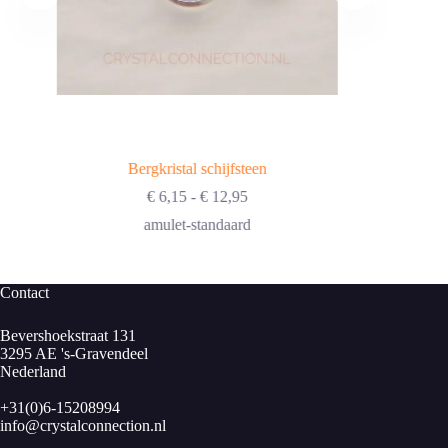
Bergkristal schijfsteen
Prijsklasse:
€
6,15
-
€
12,95
€ 6,15
amulet-standaard
tot
€ 12,95
Contact
Bevershoekstraat 131
3295 AE 's-Gravendeel
Nederland
+31(0)6-15208994
info@crystalconnection.nl