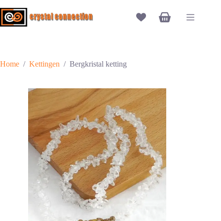
Ga
naar
Winkelwagen
de
inhoud
Home
/
Kettingen
/
Bergkristal ketting