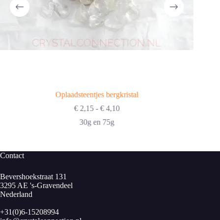
Oplaadsteentjes bergkristal
Prijsklasse:
€
2,15
-
€
4,10
€ 2,15
30g en 75g
tot
€ 4,10
Contact
Bevershoekstraat 131
3295 AE 's-Gravendeel
Nederland
+31(0)6-15208994