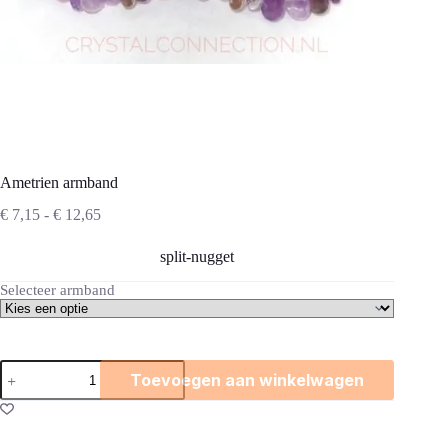
Ametrien armband
Prijsklasse:
€
7,15
-
€
12,65
€ 7,15
tot
split-nugget
€ 12,65
Selecteer armband
Ametrien
Toevoegen aan winkelwagen
armband
aantal