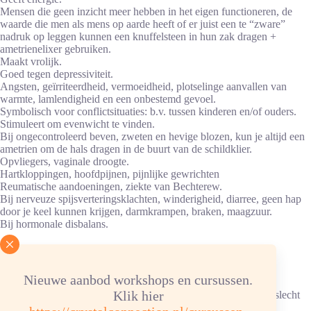
Mensen die geen inzicht meer hebben in het eigen functioneren, de
waarde die men als mens op aarde heeft of er juist een te “zware”
nadruk op leggen kunnen een knuffelsteen in hun zak dragen +
ametrienelixer gebruiken.
Maakt vrolijk.
Goed tegen depressiviteit.
Angsten, geïrriteerdheid, vermoeidheid, plotselinge aanvallen van
warmte, lamlendigheid en een onbestemd gevoel.
Symbolisch voor conflictsituaties: b.v. tussen kinderen en/of ouders.
Stimuleert om evenwicht te vinden.
Bij ongecontroleerd beven, zweten en hevige blozen, kun je altijd een
ametrien om de hals dragen in de buurt van de schildklier.
Opvliegers, vaginale droogte.
Hartkloppingen, hoofdpijnen, pijnlijke gewrichten
Reumatische aandoeningen, ziekte van Bechterew.
Bij nerveuze spijsverteringsklachten, winderigheid, diarree, geen hap
door je keel kunnen krijgen, darmkrampen, braken, maagzuur.
Bij hormonale disbalans.
Advies energetische verzorging
Nieuwe aanbod workshops en cursussen.
Reinigen/ontladen: 1x per week onder stromend water.
Klik hier
Ketting/armband: in hematietverzorgingssteentjes, elastiek kan slecht
tegen water.