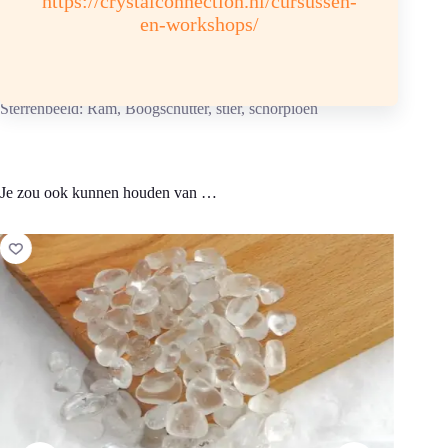
https://crystalconnection.nl/cursussen-
Opladen: aansluitend 6 uur in een amethistgroep of
en-workshops/
amethistverzorgingssteentjes.
Chemische samenstelling: SiO2 Fe, hardheid 7
Kleur: violet, bleekviolet, geel/bruin.
Sterrenbeeld: Ram, Boogschutter, stier, schorpioen
Je zou ook kunnen houden van …