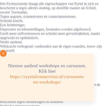
Het Pyrietzonnetje draagt alle eigenschappen van Pyriet in zich en
beschermt u tegen allerlei straling, op dezelfde manier als Schörl,
zwarte Toermalijn.
Tegen angsten, examenvrees en contactstoornissen.
Schenkt kracht.
Een lichtbrenger.
Depressies en teleurstellingen, frustraties worden afgebouwd.
Geeft meer zelfvertrouwen en schenkt meer gevoelsrijkdom, maakt
opgewekt en optimistisch.
Werkt aardend.
Wilskracht verhogend: vasthouden aan de eigen waarden, trouw zijn
aan jezelf.
Werkt helend op de hersenen.
Ziekten van de longen en de ademwegen.
Zuiverende uitwerking op het bloed.
Nieuwe aanbod workshops en cursussen.
Verzuring en puisten worden geheeld.
Klik hier
Verzwakt hart, hartkransslagader, pyrietzon in verbinding met
https://crystalconnection.nl/cursussen-
malachiet, smaragd of chrysopraas gebruiken.
Organen en klieren, reguleert de functies.
en-workshops/
Bevordert de lever, de bloedeiwitten en galproductie en activeert de
ontgiftende en filterende eigenschappen van de lever.
Productie van maagsappen en maagzuur.
Invloed op de botten.
Beschermt tegen ontstekingen en kolieken.
Sterkt het immuunsysteem.