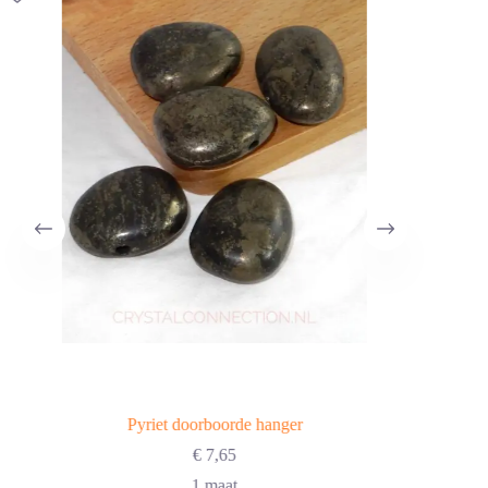
Pyriet doorboorde hanger
€
7,65
1 maat