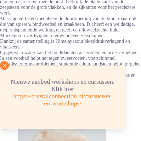
dan en masseer hiermee de huid. Gebruik de platte kant van de
zeepsteen voor de grote vlakken, en de zijkanten voor het preciezere
werk.
Massage verbetert niet alleen de doorbloeding van de huid, maar ook
die van spieren, bindweefsel en kraakbeen. Dit heeft een weldadige,
diep ontspannende werking en geeft een fluweelzachte huid.
Muizenissen verdwijnen, nieuwe ideeën verschijnen.
Dankzij de samenstelling is Himalayazout bloeddrukverlagend en
vitaliseert.
Opgelost in water kan het huidklachten als eczeem en acne verhelpen.
In een voetbad helpt het tegen zweetvoeten, voetschimmel.
Bij spijsverteringsproblemen, stinkende adem, tandsteen helpt gorgelen
met een zoutoplossing van Himalayazout.
Himalayazout herstelt de balans van verschillende energieniveaus en
Nieuwe aanbod workshops en cursussen.
geeft ontspanning.
Het heeft een ontgiftende werking en verzacht spierpijn en
Klik hier
gewrichtspijn.
https://crystalconnection.nl/cursussen-
Himalayazout stimuleert de bloedvaten in de huid.
en-workshops/
Je zou ook kunnen houden van …