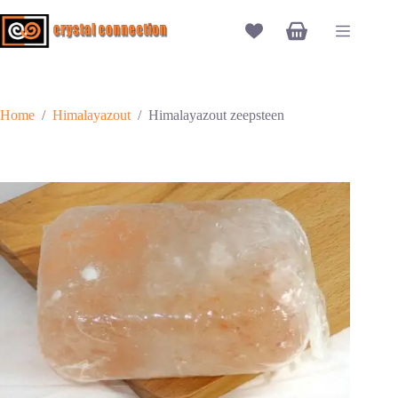
Ga
naar
Winkelwagen
de
inhoud
Home
/
Himalayazout
/
Himalayazout zeepsteen