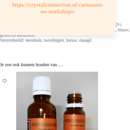
tegen water.
https://crystalconnection.nl/cursussen-
Opladen: aansluitend max. 6 uur in daglicht. Barnsteen is erg
en-workshops/
zuurgevoelig.
Chemische samenstelling: 75% C,10% H, 15% O+S Hardheid 2½.
Kleur: geel, geelbruin, roodbruin, rood, vuil- tot melkachtig wit, blauw,
groen en kleurloos.
Sterrenbeeld: steenbok, tweelingen, leeuw, maagd
Je zou ook kunnen houden van …