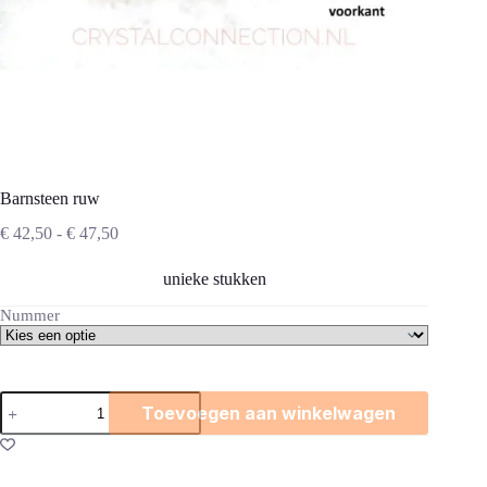
Barnsteen ruw
Prijsklasse:
€
42,50
-
€
47,50
€ 42,50
tot
unieke stukken
€ 47,50
Nummer
Barnsteen
Toevoegen aan winkelwagen
ruw
aantal