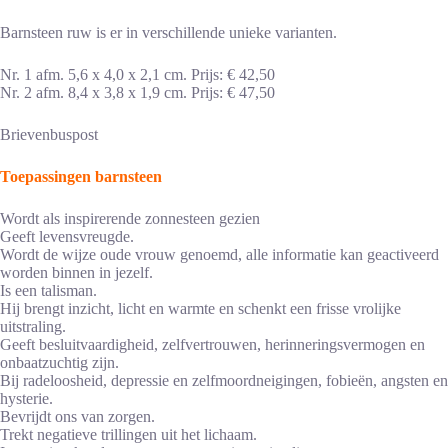
Barnsteen ruw is er in verschillende unieke varianten.
Nr. 1 afm. 5,6 x 4,0 x 2,1 cm. Prijs: € 42,50
Nr. 2 afm. 8,4 x 3,8 x 1,9 cm. Prijs: € 47,50
Brievenbuspost
Toepassingen barnsteen
Wordt als inspirerende zonnesteen gezien
Geeft levensvreugde.
Wordt de wijze oude vrouw genoemd, alle informatie kan geactiveerd
worden binnen in jezelf.
Is een talisman.
Hij brengt inzicht, licht en warmte en schenkt een frisse vrolijke
uitstraling.
Geeft besluitvaardigheid, zelfvertrouwen, herinneringsvermogen en
onbaatzuchtig zijn.
Bij radeloosheid, depressie en zelfmoordneigingen, fobieën, angsten en
hysterie.
Bevrijdt ons van zorgen.
Trekt negatieve trillingen uit het lichaam.