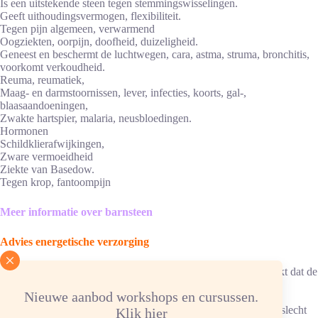
Is een uitstekende steen tegen stemmingswisselingen.
Geeft uithoudingsvermogen, flexibiliteit.
Tegen pijn algemeen, verwarmend
Oogziekten, oorpijn, doofheid, duizeligheid.
Geneest en beschermt de luchtwegen, cara, astma, struma, bronchitis,
voorkomt verkoudheid.
Reuma, reumatiek,
Maag- en darmstoornissen, lever, infecties, koorts, gal-,
blaasaandoeningen,
Zwakte hartspier, malaria, neusbloedingen.
Hormonen
Schildklierafwijkingen,
Zware vermoeidheid
Ziekte van Basedow.
Tegen krop, fantoompijn
Meer informatie over barnsteen
Advies energetische verzorging
Reinigen/ontladen: Ontladen onder stromend water. Als je merkt dat de
steen langzaam verwarmt, dan in hematiet- en
Nieuwe aanbod workshops en cursussen.
bergkristalverzorgingssteentjes een nacht ontladen (droog).
Ketting/armband: in hematietverzorgingssteentjes, elastiek kan slecht
Klik hier