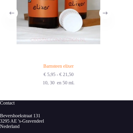
Barnsteen elixer
Prijsklasse:
€
5,95
-
€
21,50
€ 5,95
10, 30 en 50 ml.
tot
€ 21,50
Contact
Bevershoekstraat 131
3295 AE 's-Gravendeel
Nederland