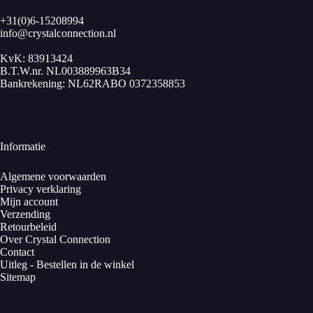
Chemische samenstelling: (Li, Na)AlPO4(F,OH)
+31(0)6-15208994
Kleur: melkwit, geelachtig, beige, zalmkleurig, grijs, blauw- of
info@crystalconnection.nl
groenachtig is een fluorhoudend lithium-natrium-aluminium-fosfaat.
KvK: 83913424
B.T.W.nr. NL003889963B34
Bankrekening: NL62RABO 0372358853
Informatie
Algemene voorwaarden
Privacy verklaring
Mijn account
Verzending
Retourbeleid
Over Crystal Connection
Contact
Uitleg - Bestellen in de winkel
Sitemap