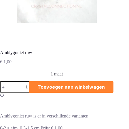
Amblygoniet ruw
€
1,00
1 maat
Amblygoniet
Toevoegen aan winkelwagen
ruw
aantal
Amblygoniet ruw is er in verschillende varianten.
0-2 g afm. 0,3-1,5 cm Prijs: € 1,00