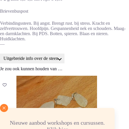
Brievenbuspost
Verbindingssteen. Bij angst. Brengt rust. bij stress. Kracht en
zelfvertrouwen. Hoofdpijn. Gespannenheid nek en schouders. Maag-
en darmklachten. Bij PDS. Botten, spieren. Blaas en nieren.
Huidklachten.
—
Uitgebreide info over de steen
Je zou ook kunnen houden van …
Toepassingen amblygoniet
Een verbindingssteen, heeft het vermogen om bruggen te slaan.
Bij angsten, opgekropte emoties en energie die je hebt overgenomen
van anderen, die je kan loslaten.
Oude dogma’s en overtuigingen die niet van jou zijn kunnen duidelijk
worden en mag je de verbindingen verbreken.
Brengt rust, bij stress en hyperactieve kinderen en volwassenen.
Bevordert helderheid van geest, creativiteit en inspiratie.
Nieuwe aanbod workshops en cursussen.
Geeft kracht en het vertrouwen in jezelf terug.