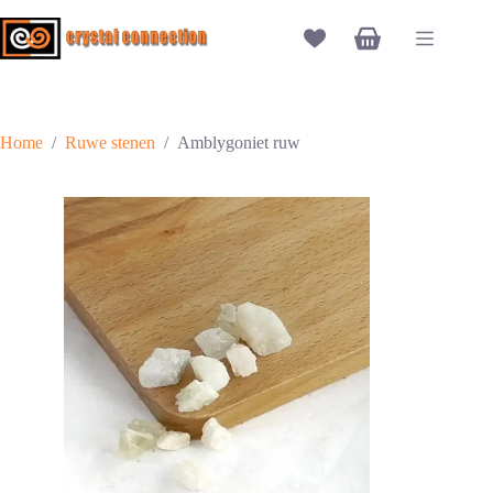
Ga
naar
Winkelwagen
de
inhoud
Home
/
Ruwe stenen
/
Amblygoniet ruw