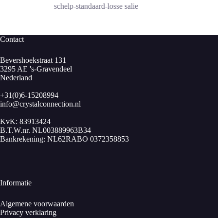
€ 3,50
schelp-standaard-losse salie
tot
€ 37,50
Contact
Bevershoekstraat 131
3295 AE 's-Gravendeel
Nederland
+31(0)6-15208994
info@crystalconnection.nl
KvK: 83913424
B.T.W.nr. NL003889963B34
Bankrekening: NL62RABO 0372358853
Informatie
Algemene voorwaarden
Privacy verklaring