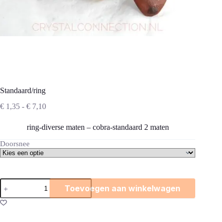
Standaard/ring
Prijsklasse:
€
1,35
-
€
7,10
€ 1,35
tot
ring-diverse maten – cobra-standaard 2 maten
€ 7,10
Doorsnee
Standaard/ring
Toevoegen aan winkelwagen
aantal