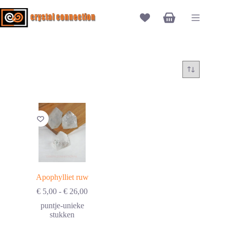
Ga
naar
Winkelwagen
de
inhoud
Apophylliet ruw
Prijsklasse:
€
5,00
-
€
26,00
€ 5,00
puntje-unieke
tot
stukken
€ 26,00