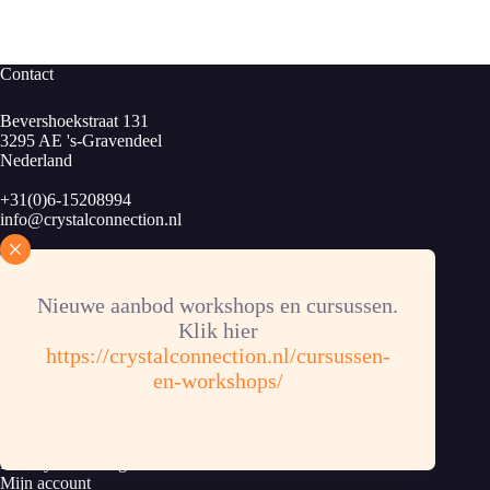
Contact
Bevershoekstraat 131
3295 AE 's-Gravendeel
Nederland
+31(0)6-15208994
info@crystalconnection.nl
KvK: 83913424
B.T.W.nr. NL003889963B34
Bankrekening: NL62RABO 0372358853
Nieuwe aanbod workshops en cursussen.
Klik hier
https://crystalconnection.nl/cursussen-
en-workshops/
Informatie
Algemene voorwaarden
Privacy verklaring
Mijn account