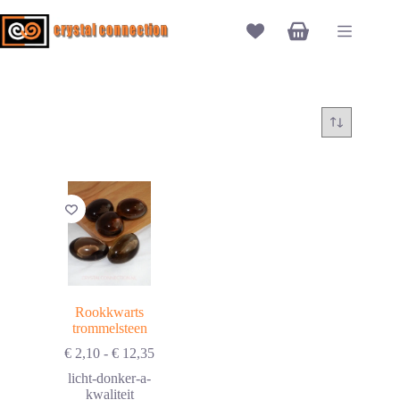
Ga
naar
Winkelwagen
de
inhoud
Rookkwarts
trommelsteen
Prijsklasse:
€
2,10
-
€
12,35
€ 2,10
licht-donker-a-
tot
kwaliteit