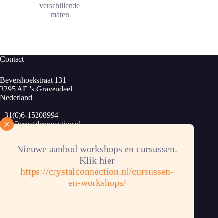
€ 12,35
verschillende
maten
Contact
Bevershoekstraat 131
3295 AE 's-Gravendeel
Nederland
+31(0)6-15208994
info@crystalconnection.nl
KvK: 83913424
Nieuwe aanbod workshops en cursussen.
B.T.W.nr. NL003889963B34
Klik hier
Bankrekening: NL62RABO 0372358853
https://crystalconnection.nl/cursussen-
en-workshops/
Informatie