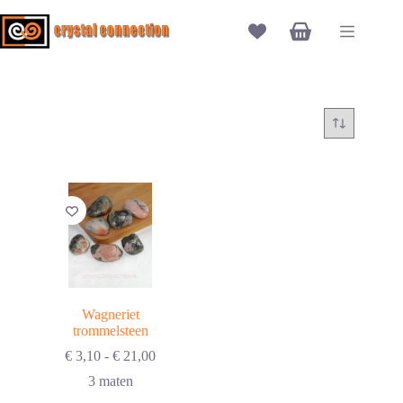
Ga
naar
Winkelwagen
de
inhoud
Wagneriet
trommelsteen
Prijsklasse:
€
3,10
-
€
21,00
€ 3,10
3 maten
tot