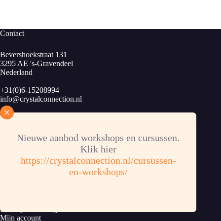
€ 21,00
Contact
Bevershoekstraat 131
3295 AE 's-Gravendeel
Nederland
+31(0)6-15208994
info@crystalconnection.nl
KvK: 83913424
B.T.W.nr. NL003889963B34
Bankrekening: NL62RABO 0372358853
Nieuwe aanbod workshops en cursussen.
Klik hier
https://crystalconnection.nl/cursussen-
en-workshops/
Informatie
Algemene voorwaarden
Privacy verklaring
Mijn account