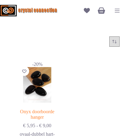
Ga
naar
Winkelwagen
de
inhoud
-20%
Onyx doorboorde
hanger
Prijsklasse:
€
5,95
-
€
9,00
€ 5,95
ovaal-dubbel hart-