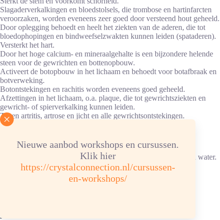
Sterkt de stem en voorkomt schorheid.
Slagaderverkalkingen en bloedstolsels, die trombose en hartinfarcten
veroorzaken, worden eveneens zeer goed door versteend hout geheeld.
Door oplegging behoedt en heelt het ziekten van de aderen, die tot
bloedophopingen en bindweefselzwakten kunnen leiden (spataderen).
Versterkt het hart.
Door het hoge calcium- en mineraalgehalte is een bijzondere helende
steen voor de gewrichten en bottenopbouw.
Activeert de botopbouw in het lichaam en behoedt voor botafbraak en
botverweking.
Botontstekingen en rachitis worden eveneens goed geheeld.
Afzettingen in het lichaam, o.a. plaque, die tot gewrichtsziekten en
gewricht- of spierverkalking kunnen leiden.
Tegen artritis, artrose en jicht en alle gewrichtsontstekingen.
Advies energetische verzorging
Nieuwe aanbod workshops en cursussen.
Klik hier
Reinigen/ontladen: 1x per maand of na gebruik onder stromend water.
https://crystalconnection.nl/cursussen-
Opladen: aansluitend, een half uur in de zon/daglicht.
en-workshops/
Chemische samenstelling: Si O2 Hardheid 7
Kleur: (licht) bruin, roodbruin, goudkleurig
Je zou ook kunnen houden van …