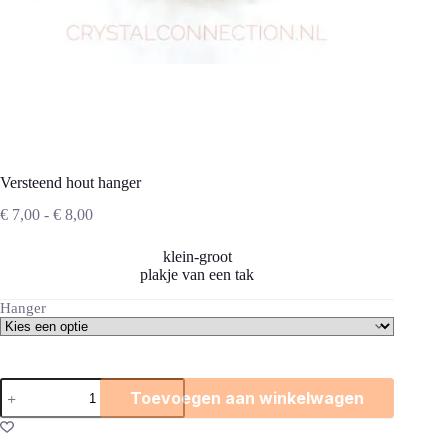
Versteend hout hanger
Prijsklasse:
€
7,00
-
€
8,00
€ 7,00
tot
klein-groot
€ 8,00
plakje van een tak
Hanger
Versteend
Toevoegen aan winkelwagen
hout
hanger
aantal