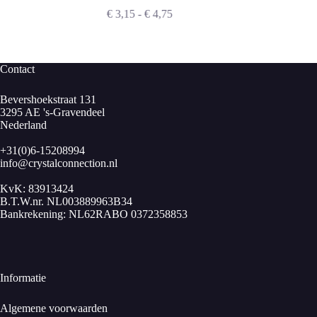
Prijsklasse:
€
3,15
-
€
4,75
€ 3,15
tot
€ 4,75
Contact
Bevershoekstraat 131
3295 AE 's-Gravendeel
Nederland
+31(0)6-15208994
info@crystalconnection.nl
KvK: 83913424
B.T.W.nr. NL003889963B34
Bankrekening: NL62RABO 0372358853
Informatie
Algemene voorwaarden