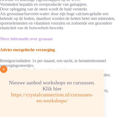
Vermindert hepatitis en overproductie van galsappen.
Door oplegging van de steen wordt de huid versterkt.
Als grossulaar/tsavoriet-water: door zijn hoge calcium-gehalte een
helende op de botten, daardoor worden de botten beter met mineralen,
sporenelementen en vitaminen voorzien en zodoende een gezondere
elasticiteit van de botweefsels bewerkt.
Meer informatie over granaat
Advies energetische verzorging
Reinigen/ontladen: 1x per maand, een nacht, in hematiettrommel
verzorgingssteentjes.
Opladen: aansluitend, voor enige uren in een
bergkristalgroep/verzorgingssteentjes of in de zon/daglicht opladen.
Nieuwe aanbod workshops en cursussen.
Chemische samenstelling: Ca3AI2 (SiO4)3 hardheid 6,5 tot 7
Klik hier
Kleur: groen, smaragdgroen, groenbruin, bruin-oranje (hessoniet),
https://crystalconnection.nl/cursussen-
Sterrenbeeld: Waterman, ram, leeuw, weegschaal, schorpioen,
en-workshops/
boogschutter