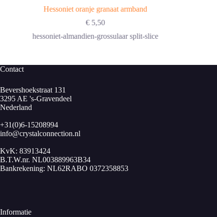
Hessoniet oranje granaat armband
€
5,50
hessoniet-almandien-grossulaar split-slice
Contact
Bevershoekstraat 131
3295 AE 's-Gravendeel
Nederland
+31(0)6-15208994
info@crystalconnection.nl
KvK: 83913424
B.T.W.nr. NL003889963B34
Bankrekening: NL62RABO 0372358853
Informatie