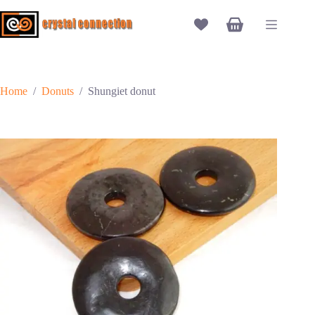
Ga
naar
Winkelwagen
de
inhoud
Home
/
Donuts
/
Shungiet donut