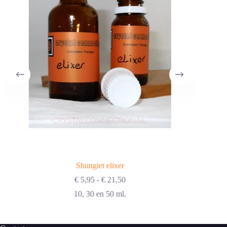
Shungiet elixer
Prijsklasse:
€
5,95
-
€
21,50
€ 5,95
10, 30 en 50 ml.
tot
€ 21,50