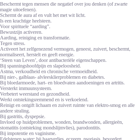
Beschermt tegen mensen die negatief over jou denken (of zwarte
magie uitoefenen).
Schermt de aura af en vult het met wit licht.
Is een krachtige heelsteen.
Voor spirituele “aarding”.
Bewustzijn activeren.
Aarding, reiniging en transformatie.
Tegen stress.
Activeert het zelfgenezend vermogen, geneest, zuivert, beschermt,
normaliseert, herstelt en geeft energie.
‘Steen van Leven’, door antibacteriële eigenschappen.
Bij spanningshoofdpijn en slapeloosheid.
Astma, verkoudheid en chronische vermoeidheid.
Bij nier-, galblaas- alvleesklierproblemen en diabetes.
Bij bloedarmoede, hart- en bloedvaten aandoeningen en artritis.
Versterkt immuunsysteem.
Verbetert weerstand en gezondheid.
Werkt ontstekingsremmend en is verkoelend.
Reinigt en ontgift lichaam en zuivert ruimte van elektro-smog en alle
andere straling.
Bij gastritis, dyspepsie.
Invloed op huidproblemen, wonden, brandwonden, allergieën,
stomatitis (ontsteking mondslijmvlies), parodontitis.
Bij impotentie en vaginisme.
Edelstenen water: bij haarverlies, eczeem, psoriasis, bevordert