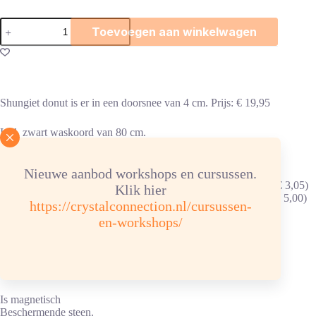
Shungiet
Toevoegen aan winkelwagen
donut
aantal
Shungiet donut is er in een doorsnee van 4 cm. Prijs: € 19,95
Incl. zwart waskoord van 80 cm.
Ook te dragen met:
Nieuwe aanbod workshops en cursussen.
Zilverkleurige donuthouder in de vorm van een levensspiraal (€ 3,05)
Klik hier
Zilverkleurige donuthouder in de vorm van een levensbloem (€ 5,00)
https://crystalconnection.nl/cursussen-
Zilverkleurige donutclip (€ 3,50).
en-workshops/
Brievenbuspost
Toepassingen shungiet
Is magnetisch
Beschermende steen.