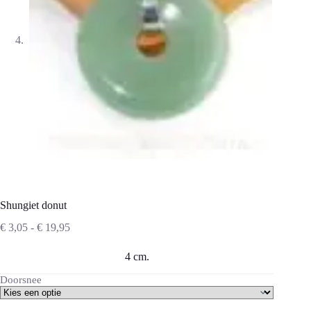
Shungiet donut
Prijsklasse:
€
3,05
-
€
19,95
€ 3,05
tot
4 cm.
€ 19,95
Doorsnee