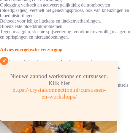
Oplegging verkoelt en activeert gelijktijdig de trombocyten
(bloedplaatjes), versnelt het genezingsproces, ook van kneuzingen en
bloeduitstortingen.
Behoedt voor lelijke littekens en littekenverhardingen.
Bloedziekte bloeddrukproblemen.
Tegen maagpijn, slechte spijsvertering, voorkomt overtollig maagzuur
en oprispingen en nieraandoeningen.
Advies energetische verzorging
Reinigen/ontladen: 1x per maand onder stromend water.
Opladen: aansluitend, 6 uur in de zon of in een bergkristalgroep.
Nieuwe aanbod workshops en cursussen.
Chemische samenstelling: Si O² hardheid 7
Klik hier
Kleur: verscheidene groenscharkeringen, deels met zwarte insluitsels
https://crystalconnection.nl/cursussen-
en-workshops/
Je zou ook kunnen houden van …