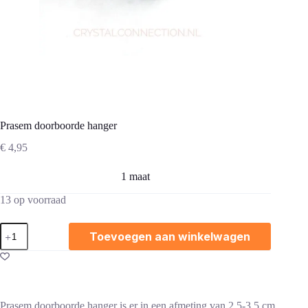
Prasem doorboorde hanger
€
4,95
1 maat
13 op voorraad
Prasem
Toevoegen aan winkelwagen
doorboorde
hanger
aantal
Prasem doorboorde hanger is er in een afmeting van 2,5-3,5 cm.