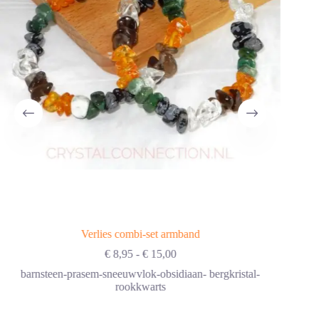
Verlies combi-set armband
Prijsklasse:
€
8,95
-
€
15,00
€ 8,95
barnsteen-prasem-sneeuwvlok-obsidiaan- bergkristal-
tot
rookkwarts
€ 15,00