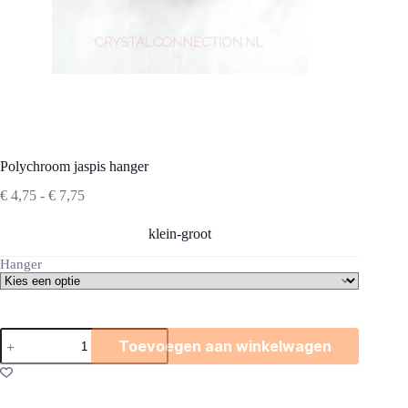
Polychroom jaspis hanger
Prijsklasse:
€
4,75
-
€
7,75
€ 4,75
tot
klein-groot
€ 7,75
Hanger
Polychroom
Toevoegen aan winkelwagen
jaspis
hanger
aantal