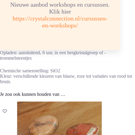
Nieuwe aanbod workshops en cursussen.
Bij vermoeidheid.
Bij prostaatklachten.
Klik hier
https://crystalconnection.nl/cursussen-
Meer informatie over Jaspis
en-workshops/
Advies energetische verzorging
Reinigen/ontladen: 1x per maand onder stromend.
Opladen: aansluitend, 6 uur, in een bergkristalgroep of -
trommelsteentjes
Chemische samenstelling: SiO2
Kleur: verschillende kleuren van blauw, roze tot variaties van rood tot
bruin.
Je zou ook kunnen houden van …