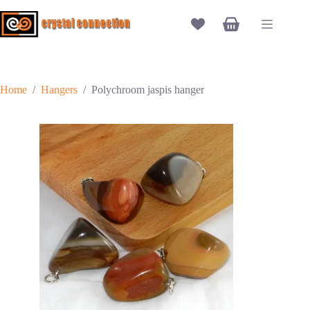
Ga
naar
Winkelwagen
de
inhoud
Home
/
Hangers
/
Polychroom jaspis hanger