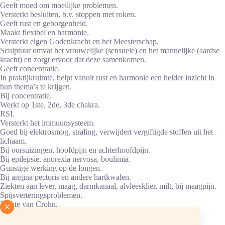
Geeft moed om moeilijke problemen.
Versterkt besluiten, b.v. stoppen met roken.
Geeft rust en geborgenheid.
Maakt flexibel en harmonie.
Versterkt eigen Godenkracht en het Meesterschap.
Sculptuur omvat het vrouwelijke (sensuele) en het mannelijke (aardse
kracht) en zorgt ervoor dat deze samenkomen.
Geeft concentratie.
In praktijkruimte, helpt vanuit rust en harmonie een helder inzicht in
hun thema’s te krijgen.
Bij concentratie.
Werkt op 1ste, 2de, 3de chakra.
RSI.
Versterkt het immuunsysteem.
Goed bij elektrosmog, straling, verwijdert vergiftigde stoffen uit het
lichaam.
Bij oorsuizingen, hoofdpijn en achterhoofdpijn.
Bij epilepsie, anorexia nervosa, boulimia.
Gunstige werking op de longen.
Bij angina pectoris en andere hartkwalen.
Ziekten aan lever, maag, darmkanaal, alvleesklier, milt, bij maagpijn.
Spijsverteringsproblemen.
Ziekte van Crohn.
Blaas-, gal- en nierproblemen.
Bij overmatige inspanning van de beenspieren.