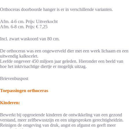
Orthoceras doorboorde hanger is er in verschillende varianten.
Afm. 4-6 cm. Prijs: Uitverkocht
Afm. 6-8 cm. Prijs: € 7,25
Incl. zwart waskoord van 80 cm.
De orthoceras was een ongewerveld dier met een week lichaam en een
uitwendig kalkscelet.
Leefde ongeveer 450 miljoen jaar geleden. Hieronder een beeld van
hoe het inktvisachtige diertje er mogelijk uitzag.
Brievenbuspost
Toepassingen orthoceras
Kinderen:
Bewerkt bij opgroeiende kinderen de ontwikkeling van een gezond
verstand, meer zelfbewustzijn en een uitgesproken gerechtigheidzin.
Reinigen de omgeving van druk, angst en afgunst en geeft meer