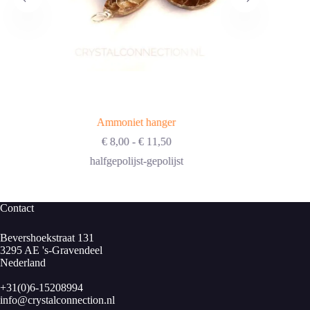
Ammoniet hanger
Prijsklasse:
€
8,00
-
€
11,50
€ 8,00
halfgepolijst-gepolijst
tot
€ 11,50
Contact
Bevershoekstraat 131
3295 AE 's-Gravendeel
Nederland
+31(0)6-15208994
info@crystalconnection.nl