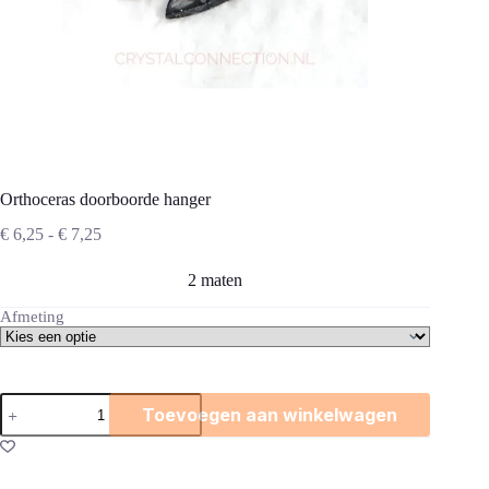
Orthoceras doorboorde hanger
Prijsklasse:
€
6,25
-
€
7,25
€ 6,25
tot
2 maten
€ 7,25
Afmeting
Orthoceras
Toevoegen aan winkelwagen
doorboorde
hanger
aantal