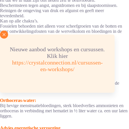
en dat we in staat zijn ons heden zelf te beïnvloeden.
Beschermsteen tegen angst, angstdromen en bij slaapstoornissen.
Reinigen de omgeving van druk en afgunst en geeft meer
tevredenheid.
Kan op alle chakra’s.
Fossielen behoeden niet alleen voor scheefgroeien van de botten en
voor ontwikkelingsfouten van de wervelkolom en bloedingen in de
hersenen.
Ontkrampen de maagingang.
Fossielen helpen bij erg braken.
Nieuwe aanbod workshops en cursussen.
Hier werken trillobieten bijzonder intensief.
Klik hier
Helpen ook bij diarree.
https://crystalconnection.nl/cursussen-
Ze buigen zenuw- en zielstoringen om.
De aura is voor de zachte krachten van fossielen bijzonder
en-workshops/
ontvankelijk.
Helpt bij snurken.
Samen met hematiet voor een toereikende ijzerverzorging voor de
moeder in de zwangerschap en de kraamtijd.
Orthoceras-water:
Bij hevige menstruatiebloedingen, sterk bloedverlies ammonieten en
orthoceras in verbinding met hematiet in ½ liter water ca. een uur laten
liggen.
Advies energetische verzorging