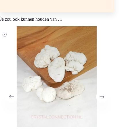
Chemische samenstelling: Mg C O³ Hardheid 4 tot 4½
Kleur: wit tot vuilwit, grijs of zwart geaderd, ondoorzichtig
Je zou ook kunnen houden van …