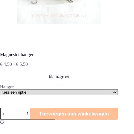
Magnesiet hanger
Prijsklasse:
€
4,50
-
€
5,50
€ 4,50
tot
klein-groot
€ 5,50
Hanger
Magnesiet
Toevoegen aan winkelwagen
hanger
aantal