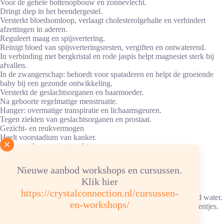
Voor de gehele bottenopbouw en zonnevlecht.
Dringt diep in het beendergestel.
Versterkt bloedsomloop, verlaagt cholesterolgehalte en verhindert
afzettingen in aderen.
Reguleert maag en spijsvertering.
Reinigt bloed van spijsverteringsresten, vergiften en ontwaterend.
In verbinding met bergkristal en rode jaspis helpt magnesiet sterk bij
afvallen.
In de zwangerschap: behoedt voor spataderen en helpt de groeiende
baby bij een gezonde ontwikkeling.
Versterkt de geslachtsorganen en baarmoeder.
Na geboorte regelmatige menstruatie.
Hanger: overmatige transpiratie en lichaamsgeuren.
Tegen ziekten van geslachtsorganen en prostaat.
Gezicht- en reukvermogen
Heelt voorstadium van kanker.
Trage stoelgang en vetzucht.
“Vermageringssteen”.
Nieuwe aanbod workshops en cursussen.
Advies energetische verzorging
Klik hier
https://crystalconnection.nl/cursussen-
Reinigen/ontladen: 1x per maand of na gebruik, onder stromend water.
en-workshops/
Opladen aansluitend, 6 uur in heldere bergkristalverzorgingssteentjes.