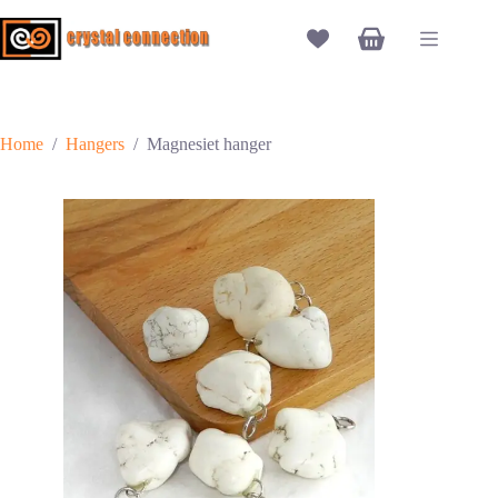
Ga
naar
Winkelwagen
de
inhoud
Home
/
Hangers
/
Magnesiet hanger