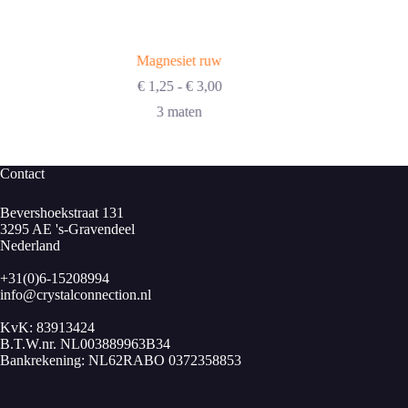
Magnesiet ruw
Prijsklasse:
€
1,25
-
€
3,00
€ 1,25
3 maten
tot
€ 3,00
Contact
Bevershoekstraat 131
3295 AE 's-Gravendeel
Nederland
+31(0)6-15208994
info@crystalconnection.nl
KvK: 83913424
B.T.W.nr. NL003889963B34
Bankrekening: NL62RABO 0372358853