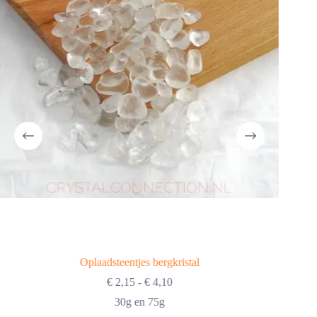
Oplaadsteentjes bergkristal
Prijsklasse:
€
2,15
-
€
4,10
€ 2,15
30g en 75g
tot