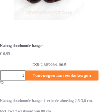
Katoog doorboorde hanger
€
6,95
rode tijgeroog-1 maat
Katoog
Toevoegen aan winkelwagen
doorboorde
hanger
aantal
Katoog doorboorde hanger is er in de afmeting 2,5-3,0 cm.
Incl. zwart waskoord van 80 cm.