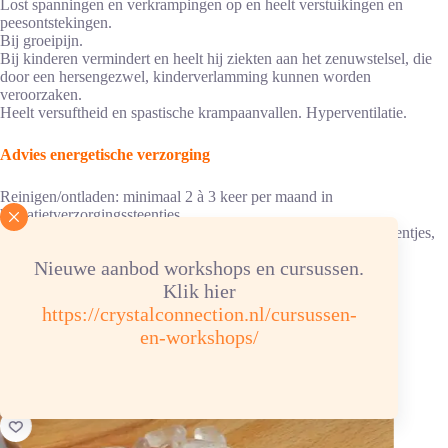
Lost spanningen en verkrampingen op en heelt verstuikingen en
peesontstekingen.
Bij groeipijn.
Bij kinderen vermindert en heelt hij ziekten aan het zenuwstelsel, die
door een hersengezwel, kinderverlamming kunnen worden
veroorzaken.
Heelt versuftheid en spastische krampaanvallen. Hyperventilatie.
Advies energetische verzorging
Reinigen/ontladen: minimaal 2 à 3 keer per maand in
hematietverzorgingssteentjes.
Opladen: aansluitend: 3 uur in bergkristalgroep/ verzorgingssteentjes,
samen met tijgeroog versnelt het opladen.
Nieuwe aanbod workshops en cursussen.
Klik hier
Chemische samenstelling: Si O² hardheid 7
Kleur: roodbruin, glinsterend, glanzend
https://crystalconnection.nl/cursussen-
Sterrenbeeld: Stier, kreeft, weegschaal, vissen
en-workshops/
Je zou ook kunnen houden van …