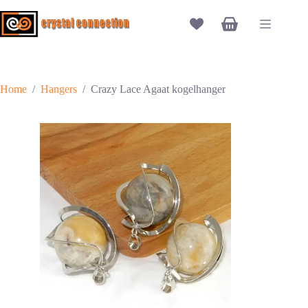
Ga
naar
Winkelwagen
de
inhoud
Home
/
Hangers
/
Crazy Lace Agaat kogelhanger