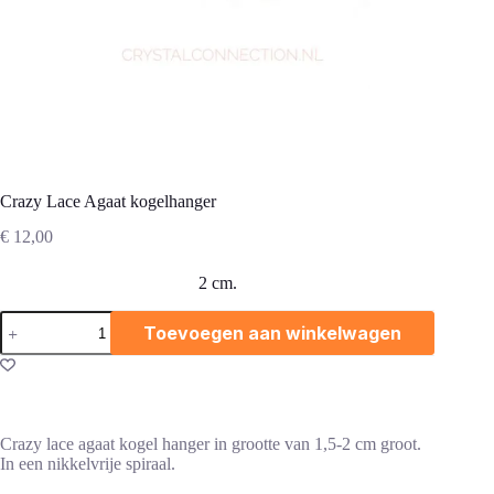
Crazy Lace Agaat kogelhanger
€
12,00
2 cm.
Crazy
Toevoegen aan winkelwagen
Lace
Agaat
kogelhanger
aantal
Crazy lace agaat kogel hanger in grootte van 1,5-2 cm groot.
In een nikkelvrije spiraal.