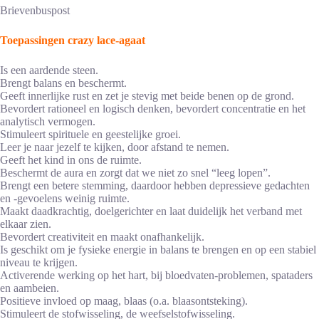
Brievenbuspost
Toepassingen crazy lace-agaat
Is een aardende steen.
Brengt balans en beschermt.
Geeft innerlijke rust en zet je stevig met beide benen op de grond.
Bevordert rationeel en logisch denken, bevordert concentratie en het
analytisch vermogen.
Stimuleert spirituele en geestelijke groei.
Leer je naar jezelf te kijken, door afstand te nemen.
Geeft het kind in ons de ruimte.
Beschermt de aura en zorgt dat we niet zo snel “leeg lopen”.
Brengt een betere stemming, daardoor hebben depressieve gedachten
en -gevoelens weinig ruimte.
Maakt daadkrachtig, doelgerichter en laat duidelijk het verband met
elkaar zien.
Bevordert creativiteit en maakt onafhankelijk.
Is geschikt om je fysieke energie in balans te brengen en op een stabiel
niveau te krijgen.
Activerende werking op het hart, bij bloedvaten-problemen, spataders
en aambeien.
Positieve invloed op maag, blaas (o.a. blaasontsteking).
Stimuleert de stofwisseling, de weefselstofwisseling.