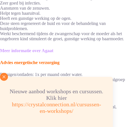
Zeer goed bij infecties.
Aansturen van de zenuwen.
Helpt tegen haaruitval.
Heeft een gunstige werking op de ogen.
Deze steen regenereert de huid en voor de behandeling van
huidproblemen.
Werkt beschermend tijdens de zwangerschap voor de moeder als het
ongeboren kind stimuleert de groei, gunstige werking op baarmoeder.
Meer informatie over Agaat
Advies energetische verzorging
Reinigen/ontladen: 1x per maand onder water.
Opladen: aansluitend, 6 uur in de zon of in een groep bergkristalgroep
of bergkristalverzorgingssteentjes.
Nieuwe aanbod workshops en cursussen.
Chemische samenstelling: SiO2. Hardheid 7
Klik hier
Kleur: wit, grijs, bruin/rood/oranje en geel.
https://crystalconnection.nl/cursussen-
Vindplaats: Brazilië, China, Duitsland, Mexico, Mongolië, Oeral,
en-workshops/
Uruguay.