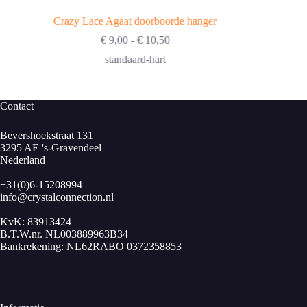
Crazy Lace Agaat doorboorde hanger
Prijsklasse:
€
9,00
-
€
10,50
€ 9,00
standaard-hart
tot
€ 10,50
Contact
Bevershoekstraat 131
3295 AE 's-Gravendeel
Nederland
+31(0)6-15208994
info@crystalconnection.nl
KvK: 83913424
B.T.W.nr. NL003889963B34
Bankrekening: NL62RABO 0372358853