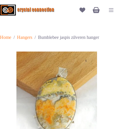
Ga
naar
Winkelwagen
de
inhoud
Home
/
Hangers
/
Bumblebee jaspis zilveren hanger