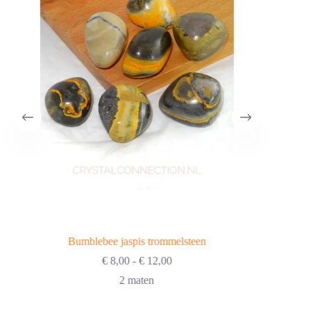
Bumblebee jaspis trommelsteen
Prijsklasse:
€
8,00
-
€
12,00
€ 8,00
2 maten
tot
€ 12,00