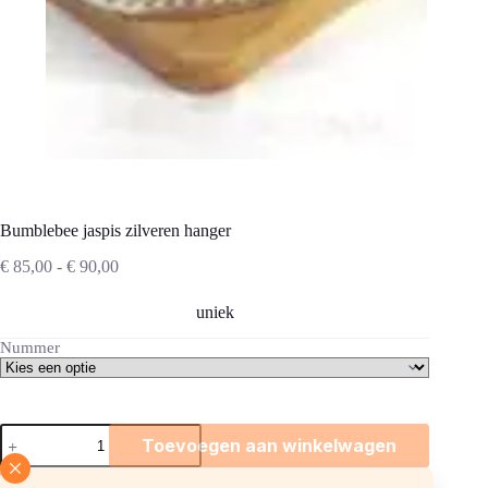
Bumblebee jaspis zilveren hanger
Prijsklasse:
€
85,00
-
€
90,00
€ 85,00
tot
uniek
€ 90,00
Nummer
Bumblebee
Toevoegen aan winkelwagen
jaspis
zilveren
hanger