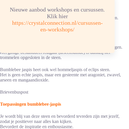
aantal
Nieuwe aanbod workshops en cursussen.
Klik hier
Bumblebee jaspis zilveren hanger is er in verschillende varianten.
https://crystalconnection.nl/cursussen-
en-workshops/
No. 1 17,1 g afm. 5,2 x 3,2 x 0,5 cm. Prijs: Verkocht
No. 2 18,1 g afm. 5,2 x 3,1 x 0,6 cm. Prijs: € 90,00
Je kunt de bumblebee jaspis trommelsteen veilig op de huid dragen.
Het giftige bestanddeel realgaar (arseensulfide) is dankzij het
trommelen opgesloten in de steen.
Bumblebee jaspis heet ook wel hommeljaspis of eclips steen.
Het is geen echte jaspis, maar een gesteente met aragoniet, zwavel,
arseen en mangaandioxide.
Brievenbuspost
Toepassingen bumblebee-jaspis
Je wordt blij van deze steen en bevorderd tevreden zijn met jezelf,
zodat je positiever naar alles kan kijken.
Bevordert de inspiratie en enthousiasme.