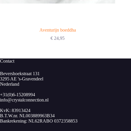
Aventurijn boeddha
€
24,95
Contact
Bevershoekstraat 131
3295 AE 's-Gravendeel
Nederland
+31(0)6-15208994
info@crystalconnection.nl
KvK: 83913424
B.T.W.nr. NL003889963B34
Bankrekening: NL62RABO 0372358853