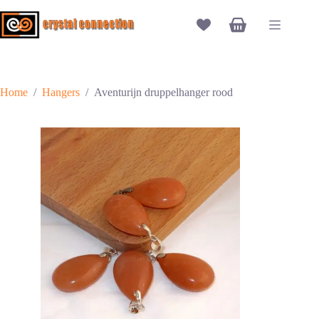
Ga
naar
Winkelwagen
de
inhoud
Home
/
Hangers
/
Aventurijn druppelhanger rood