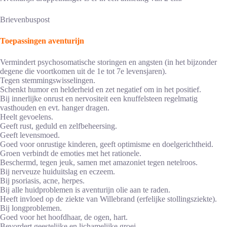
Brievenbuspost
Toepassingen aventurijn
Vermindert psychosomatische storingen en angsten (in het bijzonder
degene die voortkomen uit de 1e tot 7e levensjaren).
Tegen stemmingswisselingen.
Schenkt humor en helderheid en zet negatief om in het positief.
Bij innerlijke onrust en nervositeit een knuffelsteen regelmatig
vasthouden en evt. hanger dragen.
Heelt gevoelens.
Geeft rust, geduld en zelfbeheersing.
Geeft levensmoed.
Goed voor onrustige kinderen, geeft optimisme en doelgerichtheid.
Groen verbindt de emoties met het rationele.
Beschermd, tegen jeuk, samen met amazoniet tegen netelroos.
Bij nerveuze huiduitslag en eczeem.
Bij psoriasis, acne, herpes.
Bij alle huidproblemen is aventurijn olie aan te raden.
Heeft invloed op de ziekte van Willebrand (erfelijke stollingsziekte).
Bij longproblemen.
Goed voor het hoofdhaar, de ogen, hart.
Bevordert geestelijke en lichamelijke groei.