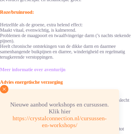
Roze/bruinrood:
Hetzelfde als de groene, extra helend effect:
Maakt vitaal, evenwichtig, is kalmerend.
Problemen de maagpoort en twaalfvingerige darm (’s nachts stekende
pijnen).
Heelt chronische ontstekingen van de dikke darm en daarmee
samenhangende buikpijnen en diarree, winderigheid en regelmatig
terugkerende verstoppingen.
Meer informatie over aventurijn
Advies energetische verzorging
Reinigen/ontladen: 2x per maand onder stromend water.
Ketting/armband: in hematietverzorgingssteentjes, elastiek kan slecht
Nieuwe aanbod workshops en cursussen.
tegen water.
Klik hier
Opladen: aansluitend in de zon/daglicht.
https://crystalconnection.nl/cursussen-
Chemische samenstelling: Si O2 Hardheid 7
en-workshops/
Kleur: licht- en donkergroen, blauw, roze/bruin, doorschijnend tot