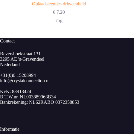
Oplaadsteentjes drie-eenheid
€
7,20
75g
Contact
Bevershoekstraat 131
3295 AE 's-Gravendeel
Nederland
+31(0)6-15208994
info@crystalconnection.nl
KvK: 83913424
B.T.W.nr. NL003889963B34
Bankrekening: NL62RABO 0372358853
Informatie