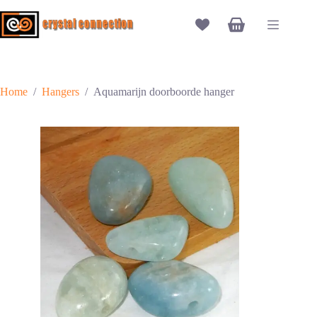
Ga
naar
Winkelwagen
de
inhoud
Home
/
Hangers
/
Aquamarijn doorboorde hanger