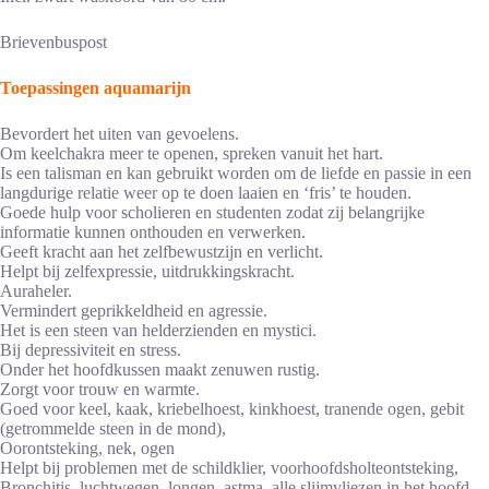
Brievenbuspost
Toepassingen aquamarijn
Bevordert het uiten van gevoelens.
Om keelchakra meer te openen, spreken vanuit het hart.
Is een talisman en kan gebruikt worden om de liefde en passie in een
langdurige relatie weer op te doen laaien en ‘fris’ te houden.
Goede hulp voor scholieren en studenten zodat zij belangrijke
informatie kunnen onthouden en verwerken.
Geeft kracht aan het zelfbewustzijn en verlicht.
Helpt bij zelfexpressie, uitdrukkingskracht.
Auraheler.
Vermindert geprikkeldheid en agressie.
Het is een steen van helderzienden en mystici.
Bij depressiviteit en stress.
Onder het hoofdkussen maakt zenuwen rustig.
Zorgt voor trouw en warmte.
Goed voor keel, kaak, kriebelhoest, kinkhoest, tranende ogen, gebit
(getrommelde steen in de mond),
Oorontsteking, nek, ogen
Helpt bij problemen met de schildklier, voorhoofdsholteontsteking,
Bronchitis, luchtwegen, longen, astma, alle slijmvliezen in het hoofd,