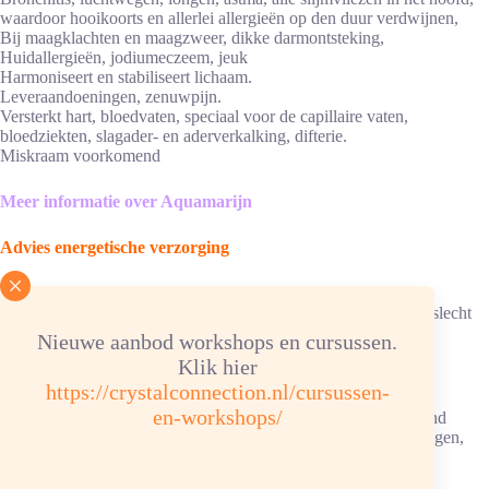
waardoor hooikoorts en allerlei allergieën op den duur verdwijnen,
Bij maagklachten en maagzweer, dikke darmontsteking,
Huidallergieën, jodiumeczeem, jeuk
Harmoniseert en stabiliseert lichaam.
Leveraandoeningen, zenuwpijn.
Versterkt hart, bloedvaten, speciaal voor de capillaire vaten,
bloedziekten, slagader- en aderverkalking, difterie.
Miskraam voorkomend
Meer informatie over Aquamarijn
Advies energetische verzorging
Reinigen/ontladen: 1x per maand onder stromend water.
Ketting/armband: in hematietverzorgingssteentjes, elastiek kan slecht
tegen water.
Nieuwe aanbod workshops en cursussen.
Opladen: aansluitend 6 uur in het daglicht.
Klik hier
https://crystalconnection.nl/cursussen-
Chemische samenstelling: Al2Be3 (Si6 O18) Hardheid 7½
en-workshops/
Kleur: lichtblauw, blauw, blauwgroen, door- tot ondoorschijnend
Sterrenbeeld: Steenbok, waterman, vissen, weegschaal, tweelingen,
maagd, schorpioen