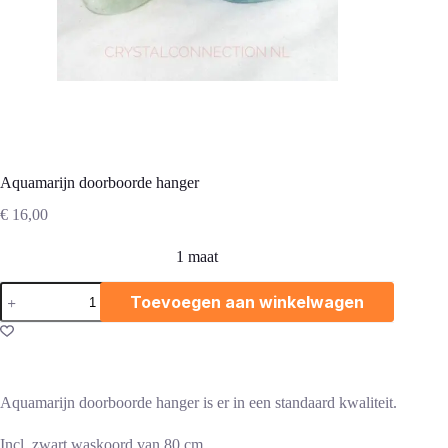
Aquamarijn doorboorde hanger
€
16,00
1 maat
Aquamarijn
Toevoegen aan winkelwagen
doorboorde
hanger
aantal
Aquamarijn doorboorde hanger is er in een standaard kwaliteit.
Incl. zwart waskoord van 80 cm.