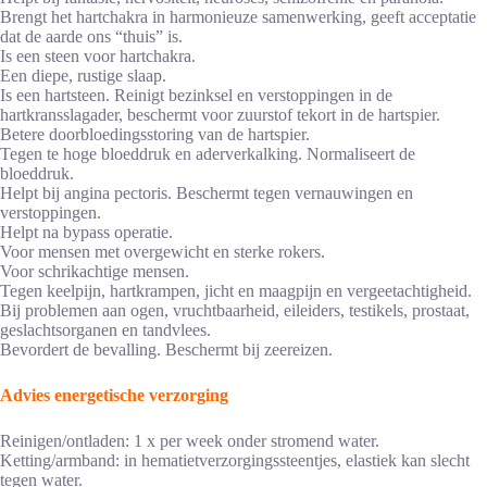
Brengt het hartchakra in harmonieuze samenwerking, geeft acceptatie
dat de aarde ons “thuis” is.
Is een steen voor hartchakra.
Een diepe, rustige slaap.
Is een hartsteen. Reinigt bezinksel en verstoppingen in de
hartkransslagader, beschermt voor zuurstof tekort in de hartspier.
Betere doorbloedingsstoring van de hartspier.
Tegen te hoge bloeddruk en aderverkalking. Normaliseert de
bloeddruk.
Helpt bij angina pectoris. Beschermt tegen vernauwingen en
verstoppingen.
Helpt na bypass operatie.
Voor mensen met overgewicht en sterke rokers.
Voor schrikachtige mensen.
Tegen keelpijn, hartkrampen, jicht en maagpijn en vergeetachtigheid.
Bij problemen aan ogen, vruchtbaarheid, eileiders, testikels, prostaat,
geslachtsorganen en tandvlees.
Bevordert de bevalling. Beschermt bij zeereizen.
Advies energetische verzorging
Reinigen/ontladen: 1 x per week onder stromend water.
Ketting/armband: in hematietverzorgingssteentjes, elastiek kan slecht
tegen water.