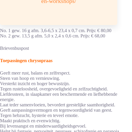
en-workshops/
Chrysopraas zilveren hanger is er in verschillende varianten.
No. 1 gew. 16 g afm. 3,6-6,5 x 23,4 x 0,7 cm. Prijs: € 80,00
No. 2 gew. 13,5 g afm. 5,0 x 2,4 x 0,6 cm. Prijs: € 68,00
Brievenbuspost
Toepassingen chrysopraas
Geeft meer rust, balans en zelfrespect.
Steen van hoop en vernieuwing.
Versterkt inzicht en hoger bewustzijn.
Tegen rusteloosheid, overgevoeligheid en zelfzuchtigheid.
Liefdessteen, in slaapkamer een beschermende en liefhebbende
energie.
Laat teder samenvloeien, bevordert geestelijke saamhorigheid.
Geeft aanpassingsvermogen en tegenwoordigheid van geest.
Tegen hebzucht, hysterie en teveel emotie.
Maakt praktisch en evenwichtig.
Bij levensangst en minderwaardigheidsgevoel.
Helpt bij fantasie, nervositeit, neuroses, schizofrenie en paranoia.