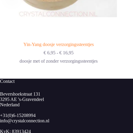
Yin-Yang doosje verzorgingssteentjes
Prijsklasse:
€
6,95
-
€
16,95
€ 6,95
doosje met of zonder verzorgingssteentjes
tot
€ 16,95
Contact
Bevershoekstraat 131
3295 AE 's-Gravendeel
Nederland
+31(0)6-15208994
info@crystalconnection.nl
KvK: 83913424