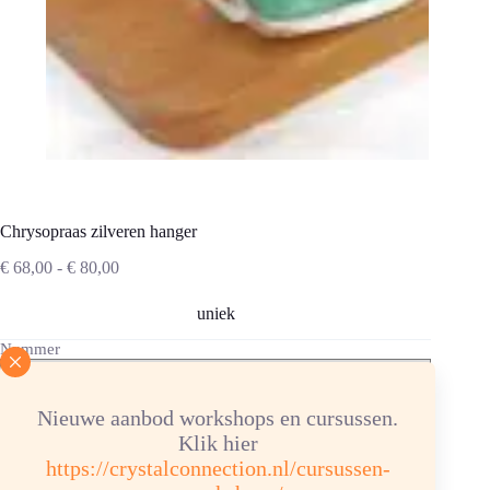
Chrysopraas zilveren hanger
Prijsklasse:
€
68,00
-
€
80,00
€ 68,00
tot
uniek
€ 80,00
Nummer
Nieuwe aanbod workshops en cursussen.
Chrysopraas
Klik hier
Toevoegen aan winkelwagen
zilveren
https://crystalconnection.nl/cursussen-
hanger
aantal