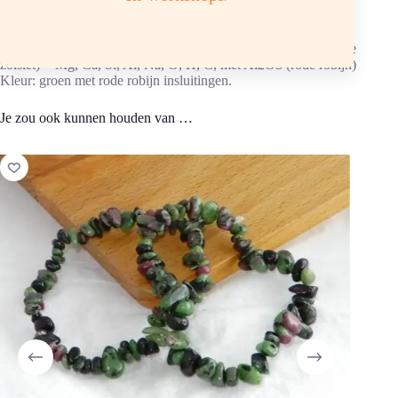
verzorgingssteentjes.
Chemische samenstelling: Ca2Al3[O/OH/SiO4/Si2O7] (groene
zoisiet) + Mg, Ca, Si, Al, Na, O, H, C, met Al2O3 (rode robijn)
Kleur: groen met rode robijn insluitingen.
Je zou ook kunnen houden van …