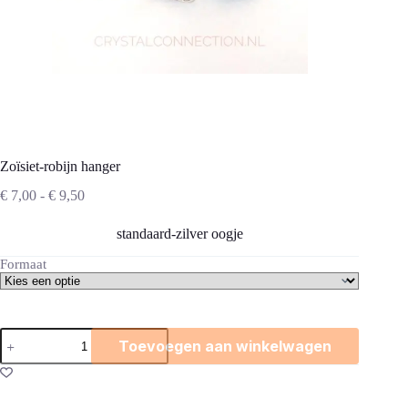
Zoïsiet-robijn hanger
Prijsklasse:
€
7,00
-
€
9,50
€ 7,00
tot
standaard-zilver oogje
€ 9,50
Formaat
Zoïsiet-
Toevoegen aan winkelwagen
robijn
hanger
aantal