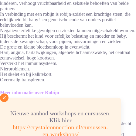
kinderen, verhoogt vruchtbaarheid en seksuele behoeften van beide
partners.
In verbinding met een robijn is robijn-zoïsiet een krachtige steen, die
erfelijkheid bij baby’s en genetische code van ouders positief
beïnvloeden kan.
Negatieve erfelijke gevolgen en ziekten kunnen uitgeschakeld worden.
Hij beschermt het kind voor erfelijke belasting en moeder en baby,
tijdens de zwangerschap, voor pijnen, misvormingen en ziekten.
De grote en kleine bloedsomloop in evenwicht.
Hart, angina, hartafwijkingen, algehele lichaamszwakte, het centraal
zenuwstelsel, hoge koortsen.
Versterkt het immuunsysteem.
Nierproblemen.
Het skelet en bij kalktekort.
Overmatig transpireren.
Meer informatie over Robijn
Advies energetische verzorging
Nieuwe aanbod workshops en cursussen.
Reinigen/ontladen: 1x per week, onder stromend water.
Klik hier
Ketting/armband: in hematietverzorgingssteentjes, elastiek kan slecht
https://crystalconnection.nl/cursussen-
tegen water.
en-workshops/
Opladen: aansluitend, 6 uur, in de zon/daglicht of in drie-eenheid