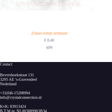
Zoïsiet-robijn armband
€
8,40
split
Contact
Bevershoekstraat 131
3295 AE 's-Gravendeel
Nederland
+31(0)6-15208994
info@crystalconnection.nl
KvK: 83913424
B.T.W.nr. NL003889963B34