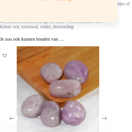
Opladen: aansluitend, 6 uur in bergkristalverzorgingssteentjesentjes of
in een bergkristalcluster.
Chemische samenstelling: Li Al(Si² O6) hardheid 6 tot 7
Kleur: wit, rozerood, violet, doorzichtig
Je zou ook kunnen houden van …