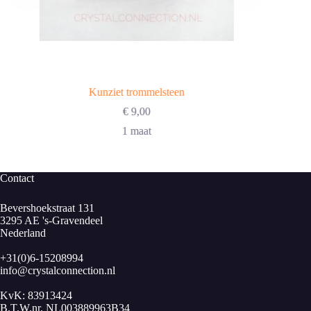
Kunziet trommelsteen
€
9,00
1 maat
Contact
Bevershoekstraat 131
3295 AE 's-Gravendeel
Nederland
+31(0)6-15208994
info@crystalconnection.nl
KvK: 83913424
B.T.W.nr. NL003889963B34