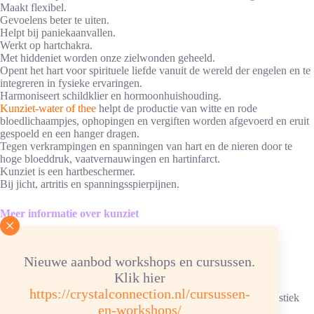
Maakt flexibel.
Gevoelens beter te uiten.
Helpt bij paniekaanvallen.
Werkt op hartchakra.
Met hiddeniet worden onze zielwonden geheeld.
Opent het hart voor spirituele liefde vanuit de wereld der engelen en te
integreren in fysieke ervaringen.
Harmoniseert schildklier en hormoonhuishouding.
Kunziet-water of thee
helpt de productie van witte en rode
bloedlichaampjes, ophopingen en vergiften worden afgevoerd en eruit
gespoeld en een hanger dragen.
Tegen verkrampingen en spanningen van hart en de nieren door te
hoge bloeddruk, vaatvernauwingen en hartinfarct.
Kunziet is een hartbeschermer.
Bij jicht, artritis en spanningsspierpijnen.
Meer informatie over kunziet
Advies energetische verzorging
Nieuwe aanbod workshops en cursussen.
Reinigen/ontladen: 1x oer maand onder stromend water. Bij
Klik hier
kleurveranderingen, een nacht in hematietverzorgingssteentjes
https://crystalconnection.nl/cursussen-
ontladen. Ketting/armband: in hematietverzorgingssteentjes, elastiek
en-workshops/
kan slecht tegen water.