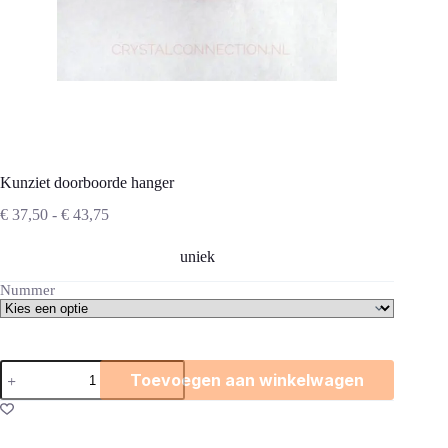
Kunziet doorboorde hanger
Prijsklasse:
€
37,50
-
€
43,75
€ 37,50
tot
uniek
€ 43,75
Nummer
Kunziet
Toevoegen aan winkelwagen
doorboorde
hanger
aantal