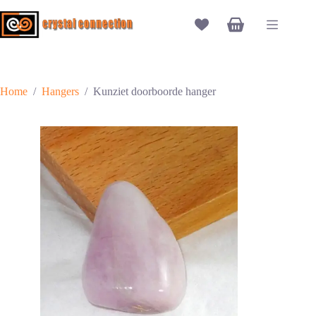
Ga
naar
Winkelwagen
de
inhoud
Home
/
Hangers
/
Kunziet doorboorde hanger