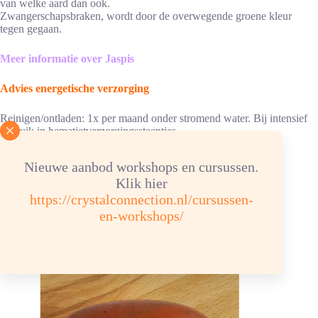
van welke aard dan ook.
Zwangerschapsbraken, wordt door de overwegende groene kleur
tegen gegaan.
Meer informatie over Jaspis
Advies energetische verzorging
Reinigen/ontladen: 1x per maand onder stromend water. Bij intensief
gebruik in hematietverzorgingssteentjes.
Opladen: aansluitend, 6 uur in een bergkristalgroep of
bergkristalverzorgingssteentjes.
Nieuwe aanbod workshops en cursussen.
Klik hier
Chemische samenstelling: SiO2 Hardheid 7
https://crystalconnection.nl/cursussen-
Kleur: groen
en-workshops/
Je zou ook kunnen houden van …