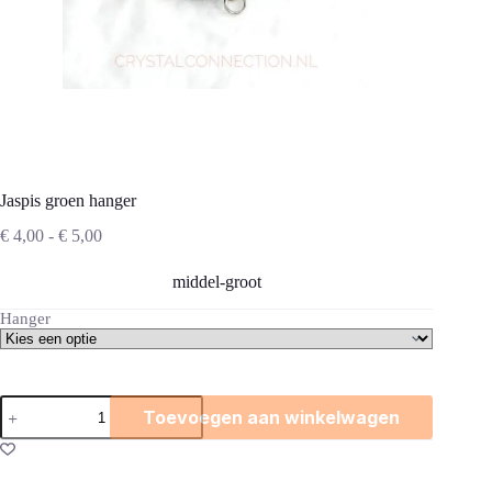
Jaspis groen hanger
Prijsklasse:
€
4,00
-
€
5,00
€ 4,00
tot
middel-groot
€ 5,00
Hanger
Jaspis
Toevoegen aan winkelwagen
groen
hanger
aantal