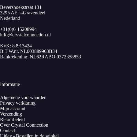
Bevershoekstraat 131
3295 AE 's-Gravendeel
Nederland
+31(0)6-15208994
info@crystalconnection.nl
KvK: 83913424
B.T.W.nr. NL003889963B34
Bankrekening: NL62RABO 0372358853
Informatie
Algemene voorwaarden
Privacy verklaring
Mijn account
Verzending
Retourbeleid
Over Crystal Connection
Contact
Uitleg - Bestellen in de winkel