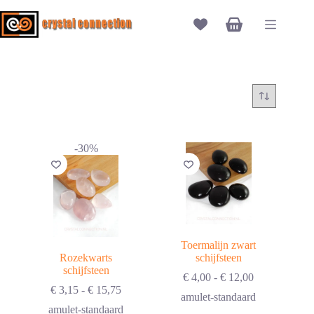
Ga
naar
Winkelwagen
de
inhoud
-30%
Toermalijn zwart
Rozekwarts
schijfsteen
schijfsteen
Prijsklasse:
€
4,00
-
€
12,00
Prijsklasse:
€ 4,00
€
3,15
-
€
15,75
amulet-standaard
€ 3,15
tot
amulet-standaard