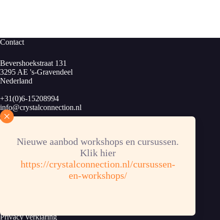
tot
€ 12,00
€ 15,75
Contact
Bevershoekstraat 131
3295 AE 's-Gravendeel
Nederland
+31(0)6-15208994
info@crystalconnection.nl
KvK: 83913424
B.T.W.nr. NL003889963B34
Nieuwe aanbod workshops en cursussen.
Bankrekening: NL62RABO 0372358853
Klik hier
https://crystalconnection.nl/cursussen-
en-workshops/
Informatie
Algemene voorwaarden
Privacy verklaring