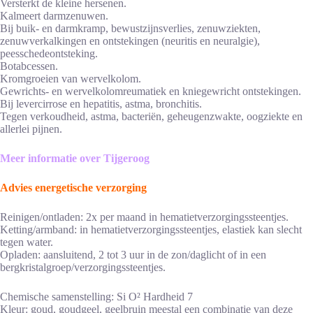
Versterkt de kleine hersenen.
Kalmeert darmzenuwen.
Bij buik- en darmkramp, bewustzijnsverlies, zenuwziekten,
zenuwverkalkingen en ontstekingen (neuritis en neuralgie),
peesschedeontsteking.
Botabcessen.
Kromgroeien van wervelkolom.
Gewrichts- en wervelkolomreumatiek en kniegewricht ontstekingen.
Bij levercirrose en hepatitis, astma, bronchitis.
Tegen verkoudheid, astma, bacteriën, geheugenzwakte, oogziekte en
allerlei pijnen.
Meer informatie over Tijgeroog
Advies energetische verzorging
Reinigen/ontladen: 2x per maand in hematietverzorgingssteentjes.
Ketting/armband: in hematietverzorgingssteentjes, elastiek kan slecht
tegen water.
Opladen: aansluitend, 2 tot 3 uur in de zon/daglicht of in een
bergkristalgroep/verzorgingssteentjes.
Chemische samenstelling: Si O² Hardheid 7
Kleur: goud, goudgeel, geelbruin meestal een combinatie van deze