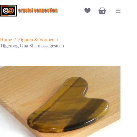
Ga
naar
Winkelwagen
de
inhoud
Home
/
Figuren & Vormen
/
Tijgeroog Gua Sha massagesteen