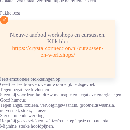
Opladen zoals staat vermeldt bij de betreffende steen.
Pakketpost
Toepassingen tijgeroog
Nieuwe aanbod workshops en cursussen.
Geeft zekerheid, inzicht en natuurlijk wantrouwen.
Klik hier
In portemonnee: “houdt deze steen het geld vast”.
https://crystalconnection.nl/cursussen-
Stimuleert de kracht in jezelf.
Geeft familie warmte, geborgenheid en evenwichtigheid.
en-workshops/
Geschikte steen voor kinderen.
Opmerkzaamheid en leergierigheid.
Bij examens, concentratie, denkvermogen, schoolopgaven of
rijbewijsexamen.
Heft emotionele blokkeringen op.
Geeft zelfvertrouwen, verantwoordelijkheidsgevoel.
Tegen negatieve invloeden.
Steen bij voordeur, houdt zwarte magie en negatieve energie tegen.
Goed humeur.
Tegen angst, fobieën, vervolgingswaanzin, grootheidswaanzin,
nervositeit, stress, jaloezie.
Sterk aardende werking.
Helpt bij geestesziekten, schizofrenie, epilepsie en paranoia.
Migraine, sterke hoofdpijnen.