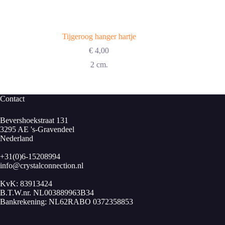
Tijgeroog hanger hartje
€
4,00
2 cm.
Contact
Bevershoekstraat 131
3295 AE 's-Gravendeel
Nederland
+31(0)6-15208994
info@crystalconnection.nl
KvK: 83913424
B.T.W.nr. NL003889963B34
Bankrekening: NL62RABO 0372358853