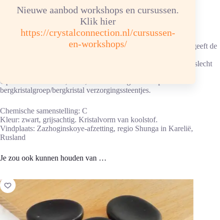
genezing van wonden.
Nieuwe aanbod workshops en cursussen.
Klik hier
Advies energetische verzorging
https://crystalconnection.nl/cursussen-
en-workshops/
Reinigen/ontladen: 1 x per maand onder stromend water. Dan geeft de
steen niet meer zo af.
Ketting/armband: in hematietverzorgingssteentjes, elastiek kan slecht
tegen water.
Opladen: aansluitend, 6 uur, in de zon/daglicht of op een
bergkristalgroep/bergkristal verzorgingssteentjes.
Chemische samenstelling: C
Kleur: zwart, grijsachtig. Kristalvorm van koolstof.
Vindplaats: Zazhoginskoye-afzetting, regio Shunga in Karelië,
Rusland
Je zou ook kunnen houden van …