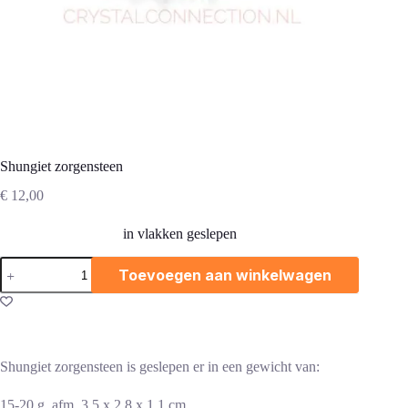
Shungiet zorgensteen
€
12,00
in vlakken geslepen
Shungiet
Toevoegen aan winkelwagen
zorgensteen
aantal
Shungiet zorgensteen is geslepen er in een gewicht van:
15-20 g afm. 3,5 x 2,8 x 1,1,cm.