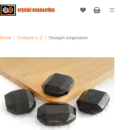
Ga
naar
Winkelwagen
de
inhoud
Home
/
Geslepen L-Z
/
Shungiet zorgensteen