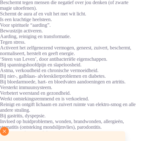
Beschermt tegen mensen die negatief over jou denken (of zwarte
magie uitoefenen).
Schermt de aura af en vult het met wit licht.
Is een krachtige heelsteen.
Voor spirituele “aarding”.
Bewustzijn activeren.
Aarding, reiniging en transformatie.
Tegen stress.
Activeert het zelfgenezend vermogen, geneest, zuivert, beschermt,
normaliseert, herstelt en geeft energie.
‘Steen van Leven’, door antibacteriële eigenschappen.
Bij spanningshoofdpijn en slapeloosheid.
Astma, verkoudheid en chronische vermoeidheid.
Bij nier-, galblaas- alvleesklierproblemen en diabetes.
Bij bloedarmoede, hart- en bloedvaten aandoeningen en artritis.
Versterkt immuunsysteem.
Verbetert weerstand en gezondheid.
Werkt ontstekingsremmend en is verkoelend.
Reinigt en ontgift lichaam en zuivert ruimte van elektro-smog en alle
andere straling.
Bij gastritis, dyspepsie.
Invloed op huidproblemen, wonden, brandwonden, allergieën,
stomatitis (ontsteking mondslijmvlies), parodontitis.
Bij impotentie en vaginisme.
Edelstenen water: bij haarverlies, eczeem, psoriasis, bevordert