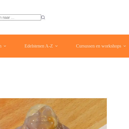
ten
n
Edelstenen A-Z
Cursussen en workshops