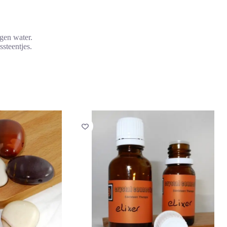
egen water.
steentjes.