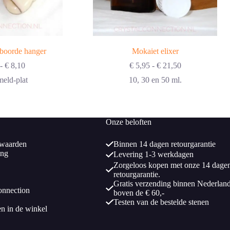
boorde hanger
Mokaiet elixer
Prijsklasse:
Prijsklasse:
-
€
8,10
€
5,95
-
€
21,50
€ 5,95
€ 5,95
eld-plat
10, 30 en 50 ml.
tot
tot
€ 8,10
€ 21,50
Onze beloften
waarden
Binnen 14 dagen retourgarantie
ing
Levering 1-3 werkdagen
Zorgeloos kopen met onze 14 dage
retourgarantie.
Gratis verzending binnen Nederlan
onnection
boven de € 60,-
Testen van de bestelde stenen
en in de winkel