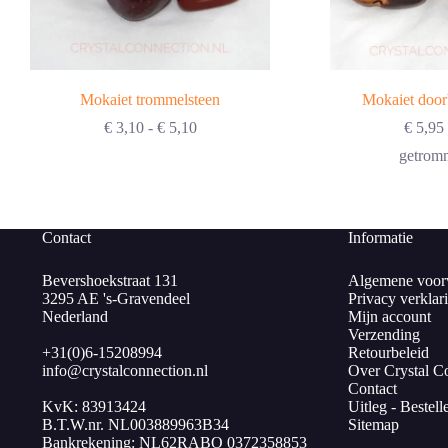
Mokaiet trommelsteen
Mokaiet door
Prijsklasse:
€
3,10
-
€
5,10
€
5,95
€ 3,10
getromm
tot
€ 5,10
Contact
Informatie
Bevershoekstraat 131
Algemene voor
3295 AE 's-Gravendeel
Privacy verklar
Nederland
Mijn account
Verzending
+31(0)6-15208994
Retourbeleid
info@crystalconnection.nl
Over Crystal C
Contact
KvK: 83913424
Uitleg - Bestell
B.T.W.nr. NL003889963B34
Sitemap
Bankrekening: NL62RABO 0372358853