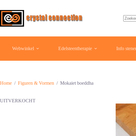
Ga
naar
de
inhoud
Geen
resulta
Webwinkel
Edelsteentherapie
Info stene
Home
/
Figuren & Vormen
/
Mokaiet boeddha
UITVERKOCHT