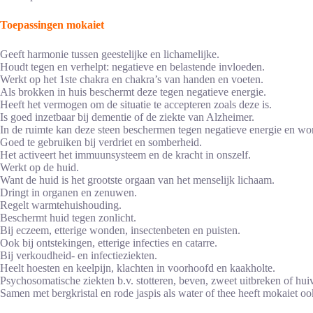
Toepassingen mokaiet
Geeft harmonie tussen geestelijke en lichamelijke.
Houdt tegen en verhelpt: negatieve en belastende invloeden.
Werkt op het 1ste chakra en chakra’s van handen en voeten.
Als brokken in huis beschermt deze tegen negatieve energie.
Heeft het vermogen om de situatie te accepteren zoals deze is.
Is goed inzetbaar bij dementie of de ziekte van Alzheimer.
In de ruimte kan deze steen beschermen tegen negatieve energie en wo
Goed te gebruiken bij verdriet en somberheid.
Het activeert het immuunsysteem en de kracht in onszelf.
Werkt op de huid.
Want de huid is het grootste orgaan van het menselijk lichaam.
Dringt in organen en zenuwen.
Regelt warmtehuishouding.
Beschermt huid tegen zonlicht.
Bij eczeem, etterige wonden, insectenbeten en puisten.
Ook bij ontstekingen, etterige infecties en catarre.
Bij verkoudheid- en infectieziekten.
Heelt hoesten en keelpijn, klachten in voorhoofd en kaakholte.
Psychosomatische ziekten b.v. stotteren, beven, zweet uitbreken of h
Samen met bergkristal en rode jaspis als water of thee heeft mokaiet o