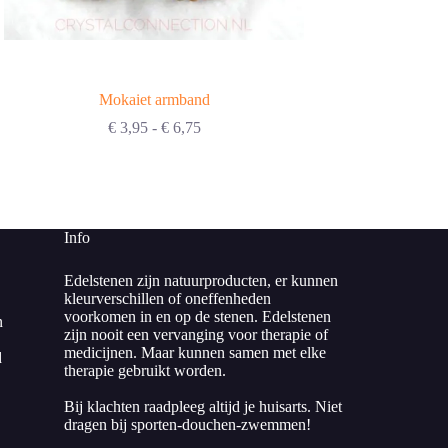
Mokaiet armband
Mokaie
Prijsklasse:
€
3,95
-
€
6,75
€
4,00
€ 3,95
klein-middel-z
tot
€ 6,75
Info
Edelstenen zijn natuurproducten, er kunnen
kleurverschillen of oneffenheden
voorkomen in en op de stenen. Edelstenen
n
zijn nooit een vervanging voor therapie of
medicijnen. Maar kunnen samen met elke
d
therapie gebruikt worden.
Bij klachten raadpleeg altijd je huisarts. Niet
dragen bij sporten-douchen-zwemmen!