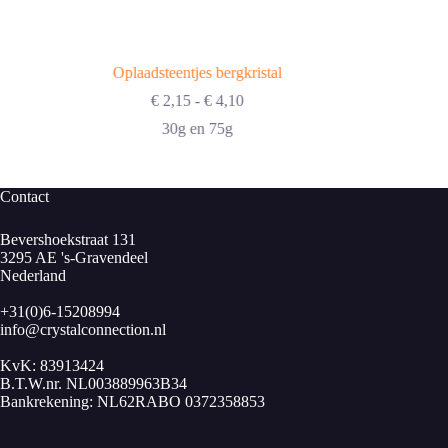
Oplaadsteentjes bergkristal
Prijsklasse:
€
2,15
-
€
4,10
€ 2,15
30g en 75g
tot
€ 4,10
Contact
Bevershoekstraat 131
3295 AE 's-Gravendeel
Nederland
+31(0)6-15208994
info@crystalconnection.nl
KvK: 83913424
B.T.W.nr. NL003889963B34
Bankrekening: NL62RABO 0372358853