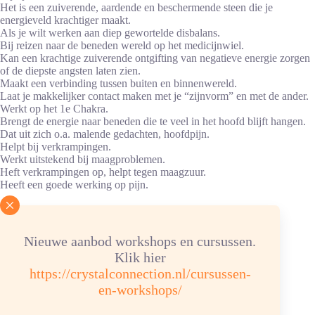
Het is een zuiverende, aardende en beschermende steen die je
energieveld krachtiger maakt.
Als je wilt werken aan diep gewortelde disbalans.
Bij reizen naar de beneden wereld op het medicijnwiel.
Kan een krachtige zuiverende ontgifting van negatieve energie zorgen
of de diepste angsten laten zien.
Maakt een verbinding tussen buiten en binnenwereld.
Laat je makkelijker contact maken met je “zijnvorm” en met de ander.
Werkt op het 1e Chakra.
Brengt de energie naar beneden die te veel in het hoofd blijft hangen.
Dat uit zich o.a. malende gedachten, hoofdpijn.
Helpt bij verkrampingen.
Werkt uitstekend bij maagproblemen.
Heft verkrampingen op, helpt tegen maagzuur.
Heeft een goede werking op pijn.
Advies energetische verzorging
Nieuwe aanbod workshops en cursussen.
Reinigen/ontladen: 1x per 2 weken, 6 uur in
Klik hier
hematietverzorgingssteentjes.
Opladen: aansluitend 6 uur in een bergkristalgroepje of
https://crystalconnection.nl/cursussen-
bergkristalverzorgingssteentjes.
en-workshops/
Chemische samenstelling: MgFe2+ Si2O6, hardheid: 5,5 – 6