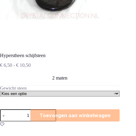
Hyperstheen schijfsteen
Prijsklasse:
€
6,50
-
€
10,50
€ 6,50
tot
2 maten
€ 10,50
Gewicht steen
Hyperstheen
Toevoegen aan winkelwagen
schijfsteen
aantal