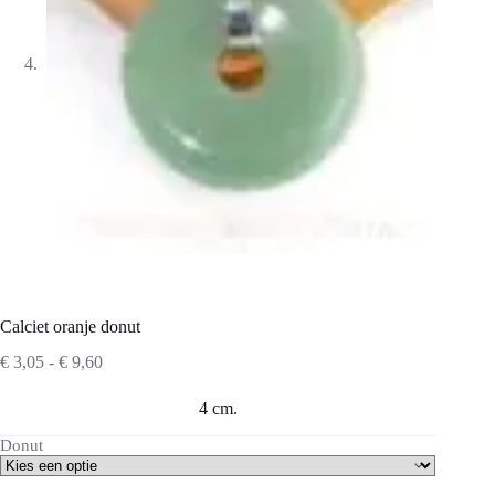
Calciet oranje donut
Prijsklasse:
€
3,05
-
€
9,60
€ 3,05
tot
4 cm.
€ 9,60
Donut