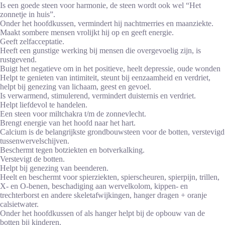
Is een goede steen voor harmonie, de steen wordt ook wel “Het
zonnetje in huis”.
Onder het hoofdkussen, vermindert hij nachtmerries en maanziekte.
Maakt sombere mensen vrolijkt hij op en geeft energie.
Geeft zelfacceptatie.
Heeft een gunstige werking bij mensen die overgevoelig zijn, is
rustgevend.
Buigt het negatieve om in het positieve, heelt depressie, oude wonden
Helpt te genieten van intimiteit, steunt bij eenzaamheid en verdriet,
helpt bij genezing van lichaam, geest en gevoel.
Is verwarmend, stimulerend, vermindert duisternis en verdriet.
Helpt liefdevol te handelen.
Een steen voor miltchakra t/m de zonnevlecht.
Brengt energie van het hoofd naar het hart.
Calcium is de belangrijkste grondbouwsteen voor de botten, verstevigd
tussenwervelschijven.
Beschermt tegen botziekten en botverkalking.
Verstevigt de botten.
Helpt bij genezing van beenderen.
Heelt en beschermt voor spierziekten, spierscheuren, spierpijn, trillen,
X- en O-benen, beschadiging aan wervelkolom, kippen- en
trechterborst en andere skeletafwijkingen, hanger dragen + oranje
calsietwater.
Onder het hoofdkussen of als hanger helpt bij de opbouw van de
botten bij kinderen.