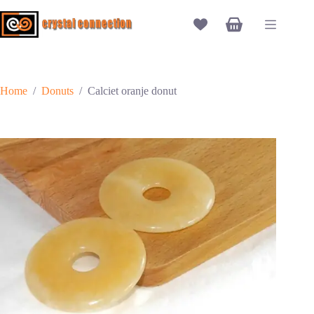
Ga
naar
Winkelwagen
de
inhoud
Home
/
Donuts
/
Calciet oranje donut