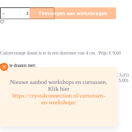
Calciet
Toevoegen aan winkelwagen
oranje
donut
aantal
Calciet oranje donut is er in een doorsnee van 4 cm. Prijs: € 9,60
Ook te dragen met:
Zilverkleurige donuthouder in de vorm van een levensspiraal (€ 3,05)
Zilverkleurige donuthouder in de vorm van een levensbloem (€ 5,00)
Nieuwe aanbod workshops en cursussen.
Zilverkleurige donutclip (€ 3,50).
Klik hier
https://crystalconnection.nl/cursussen-
Incl. zwart waskoord van 80 cm.
en-workshops/
Brievenbuspost
Toepassingen calciet