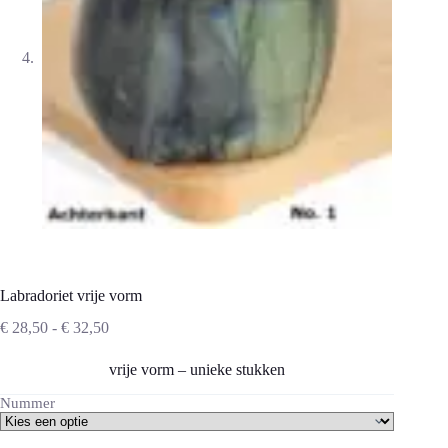
Labradoriet vrije vorm
Prijsklasse:
€
28,50
-
€
32,50
€ 28,50
tot
vrije vorm – unieke stukken
€ 32,50
Nummer