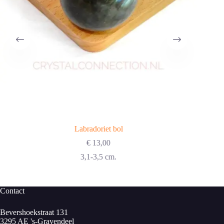
Labradoriet bol
€
13,00
3,1-3,5 cm.
Contact
Bevershoekstraat 131
3295 AE 's-Gravendeel