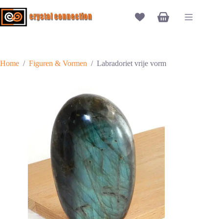
Ga
naar
Winkelwagen
de
inhoud
Home
/
Figuren & Vormen
/
Labradoriet vrije vorm