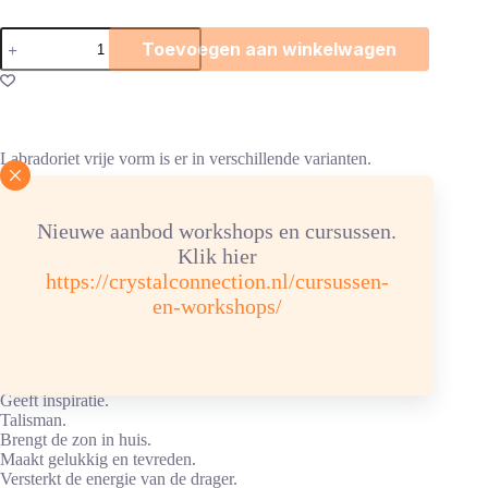
Labradoriet
Toevoegen aan winkelwagen
vrije
vorm
aantal
Labradoriet vrije vorm is er in verschillende varianten.
No. 1 171,4 g afm. 6,1 x 5,4 x 2,9 cm. Prijs: € 32,50
No. 2 152,0 g afm.6,7 x 4,7 x 3,0 cm. Prijs: € 28,50
Nieuwe aanbod workshops en cursussen.
No. 3 164,1 g afm. 7,2 x 4,9 x 2,7 cm. Prijs: Verkocht
Klik hier
https://crystalconnection.nl/cursussen-
Pakketpost.
en-workshops/
Toepassingen labradoriet
Rustgevend.
Geeft inspiratie.
Talisman.
Brengt de zon in huis.
Maakt gelukkig en tevreden.
Versterkt de energie van de drager.