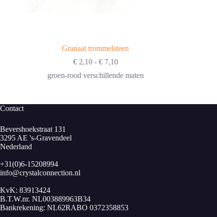
Granaat trommelsteen
Prijsklasse:
€
2,10
-
€
7,10
€ 2,10
groen-rood verschillende maten
tot
€ 7,10
Contact
Bevershoekstraat 131
3295 AE 's-Gravendeel
Nederland
+31(0)6-15208994
info@crystalconnection.nl
KvK: 83913424
B.T.W.nr. NL003889963B34
Bankrekening: NL62RABO 0372358853