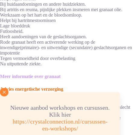
Bij huidaandoeningen en andere huidziekten.
Bij artritis en reuma, pijnlijke plekken insmeren met granaat olie.
Werkzaam op het hart en de bloedsomloop.
Helpt bij hartritmestoornissen
Lage bloeddruk
Futloosheid.
Heelt aandoeningen van de geslachtsorganen.
Rode granaat heeft een activerende werking op de
inwendige(primaire)- en uitwendige (secundaire) geslachtsorganen en
impotentie
Tegen vermoeidheid door overbelasting
Na uitputtende ziekte.
Meer informatie over granaat
Advies energetische verzorging
Reinigen/ontladen: 1 x per maand onder stromend water.
Nieuwe aanbod workshops en cursussen.
Ketting/armband: in hematietverzorgingssteentjes, elastiek kan slecht
tegen water.
Klik hier
Opladen: aansluitend, 4 uur in de zon/daglicht of in een groepje
https://crystalconnection.nl/cursussen-
bergkristal of bergkristalverzorgingssteentjes.
en-workshops/