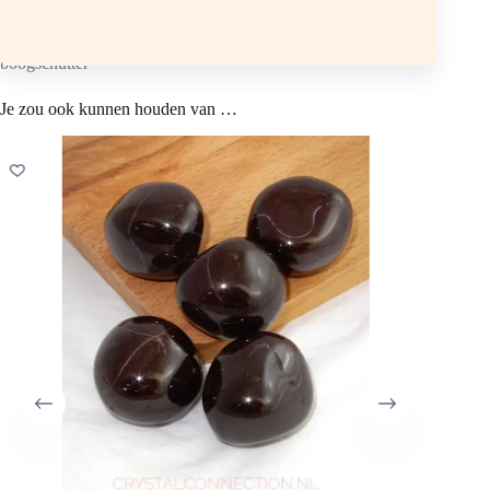
Chemische samenstelling: Fe3 Al2 (Si O4)3 Hardheid 7 tot 7½
donkerrood, rood(Almandien), roodbruin(Hessoniet)
Sterrenbeeld: Waterman, ram, leeuw, weegschaal, schorpioen,
boogschutter
Je zou ook kunnen houden van …