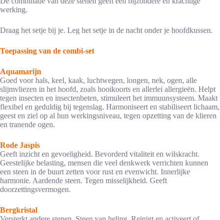
De combinatie van deze stenen geeft een bijzondere en krachtige
werking.
Draag het setje bij je. Leg het setje in de nacht onder je hoofdkussen.
Toepassing van de combi-set
Aquamarijn
Goed voor hals, keel, kaak, luchtwegen, longen, nek, ogen, alle
slijmvliezen in het hoofd, zoals hooikoorts en allerlei allergieën. Helpt
tegen insecten en insectenbeten, stimuleert het immuunsysteem. Maakt
flexibel en geduldig bij tegenslag. Harmoniseert en stabiliseert lichaam,
geest en ziel op al hun werkingsniveau, tegen opzetting van de klieren
en tranende ogen.
Rode Jaspis
Geeft inzicht en gevoeligheid. Bevorderd vitaliteit en wilskracht.
Geestelijke belasting, mensen die veel denkwerk verrichten kunnen
een steen in de buurt zetten voor rust en evenwicht. Innerlijke
harmonie. Aardende steen. Tegen misselijkheid. Geeft
doorzettingsvermogen.
Bergkristal
Versterkt andere stenen. Steen van heling. Reinigt en activeert of