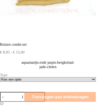
Reizen combi-set
Prijsklasse:
€
8,95
-
€
15,00
€ 8,95
tot
aquamarijn-rode jaspis-bergkristal-
€ 15,00
jade-citrien
Type
Reizen
Toevoegen aan winkelwagen
combi-
set
aantal