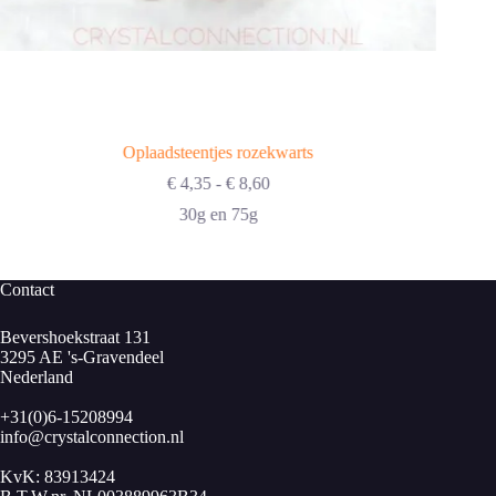
Oplaadsteentjes rozekwarts
Prijsklasse:
€
4,35
-
€
8,60
€ 4,35
30g en 75g
tot
€ 8,60
Contact
Bevershoekstraat 131
3295 AE 's-Gravendeel
Nederland
+31(0)6-15208994
info@crystalconnection.nl
KvK: 83913424