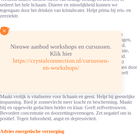
sedeert het hele lichaam. Diarree en misselijkheid kunnen we
tegengaan door het drinken van kristalwater. Helpt prima bij reis- en
zeeziekte.
Jade
Bij uitstek een goede talisman tijdens reizen. Meer levenslust en
vitaliteit. Bij maagklachten, braken, migraine. Weerstandsvermogen,
tegen infecties, geelzucht. Versterkt het gevoel van gerechtigheid,
Nieuwe aanbod workshops en cursussen.
vreugde en levenslust. Steen van liefde, innerlijke vrede, harmonie,
Klik hier
evenwichtigheid en tevredenheid. Meer moed en persoonlijkheid.
https://crystalconnection.nl/cursussen-
Tegen angst, plankenkoorts. Voor ontspannen zenuwen, schenkt
en-workshops/
heilzame slaap. Onder hoofdkussen: vermindert inslaapproblemen door
stress. Balans en genezende invloed op het totale organisme. Geeft
innerlijke rust.
Citrien
Maakt vrolijk is vitaliseren voor lichaam en geest. Helpt bij geestelijke
inspanning. Bied je zonnevlecht meer kracht en bescherming. Maakt
blij en opgewekt gedachten helder en klaar. Geeft zelfvertrouwen.
Bevordert concentratie en doorzettingsvermogen. Zet negatief om in
positief. Tegen futloosheid, angst en depressiviteit.
Advies energetische verzorging