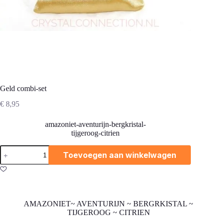
Geld combi-set
€
8,95
amazoniet-aventurijn-bergkristal-
tijgeroog-citrien
Geld
Toevoegen aan winkelwagen
combi-
set
aantal
AMAZONIET~ AVENTURIJN ~ BERGRKISTAL ~
TIJGEROOG ~ CITRIEN