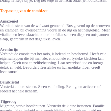
Draag het setje bij je. Leg het setje in de nacht onder je hoofdkussen.
Toepassing van de combi-set
Amazoniet
Wordt de steen van de welvaart genoemd. Rustgevend op de zenuwen
en krampen, bij overspanning vooral in de rug en het nekgebied. Meer
vitaliteit en levenskracht, onder hoofdkussen een diepe en ontspannen
slaap, geeft rust in het dagelijkse leven.
Aventurijn
Verbindt de emotie met het ratio, is helend en beschermd. Heeft vele
eigenschappen die bij mentale, emotionele en fysieke klachten kan
helpen. Geeft rust en zelfbeheersing. Laat overvloed toe en brengt
geluk en geld. Bevordert geestelijke en lichamelijke groei. Geeft
levensmoed.
Bergkristal
Versterkt andere stenen. Steen van heling. Reinigt en activeert of
sedeert het hele lichaam.
Tijgeroog
Migraine, sterke hoofdpijnen. Versterkt de kleine hersenen. Familie
warmte, geborgenheid en evenwichtigheid. Opmerkzaamheid en