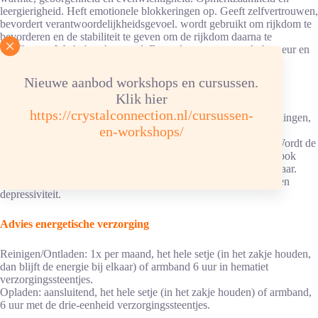
leergierigheid. Heft emotionele blokkeringen op. Geeft zelfvertrouwen,
bevordert verantwoordelijkheidsgevoel. wordt gebruikt om rijkdom te
bevorderen en de stabiliteit te geven om de rijkdom daarna te
handhaven. Werkt beschermend. Bevordert een opgewekt humeur en
is een goede steen tegen angst.
Nieuwe aanbod workshops en cursussen.
Citrien
Klik hier
Goed tegen vermoeidheid van zowel lichaam als de geest, Is
https://crystalconnection.nl/cursussen-
vitaliserend voor lichaam en geest. Helpt bij geestelijke inspanningen,
en-workshops/
versterkt het zelfvertrouwen. Bevordert concentratie en
doorzettingsvermogen. Zet het negatieve om in het positieve. Wordt de
‘Steen der Handelaren’ genoemd, heeft geldenergieën en trekt ook
overvloed aan. Maakt blij en opgewekt, gedachten helder en klaar.
Tegen futloosheid, zwaarmoedigheid, overspannenheid, angst en
depressiviteit.
Advies energetische verzorging
Reinigen/Ontladen: 1x per maand, het hele setje (in het zakje houden,
dan blijft de energie bij elkaar) of armband 6 uur in hematiet
verzorgingssteentjes.
Opladen: aansluitend, het hele setje (in het zakje houden) of armband,
6 uur met de drie-eenheid verzorgingssteentjes.