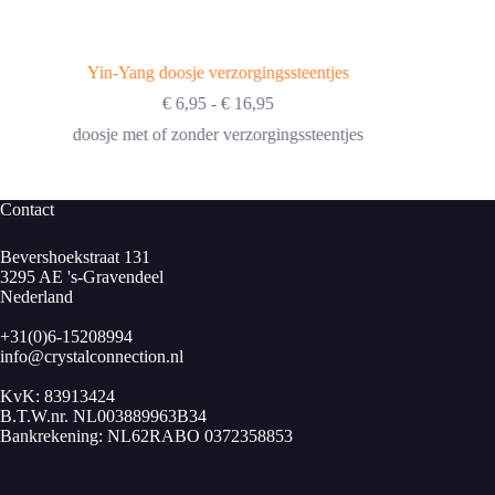
Yin-Yang doosje verzorgingssteentjes
Prijsklasse:
€
6,95
-
€
16,95
€ 6,95
doosje met of zonder verzorgingssteentjes
tot
€ 16,95
Contact
Bevershoekstraat 131
3295 AE 's-Gravendeel
Nederland
+31(0)6-15208994
info@crystalconnection.nl
KvK: 83913424
B.T.W.nr. NL003889963B34
Bankrekening: NL62RABO 0372358853