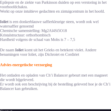
Epilepsie en de ziekte van Parkinson duiden op een verstoring in het
voorhoofdchakra.
Werkt op onze intuïtieve gedachten en zintuigcentrum in het hoofd.
Ioliet
is een donkerblauwe saffierkleurige steen, wordt ook wel
watersaffier genoemd
Chemische samenstelling: Mg2Al4Si5O18
Kristalstructuur: orthorhombisch
Hardheid volgens de schaal van Mohs is 7 – 7,5
De naam
Ioliet
komt uit het Grieks en betekent violet. Andere
benamingen voor Ioliet, zijn Dichroiet en Cordiriet
Advies energetische verzorging
Het ontladen en opladen van Ch’i Balancer gebeurt met een magneet
die wordt bijgeleverd.
Er wordt ook een beschrijving bij de bestelling geleverd hoe je de Ch’i
Balancer kan gebruiken.