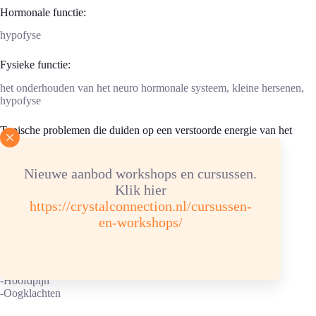
Hormonale functie:
hypofyse
Fysieke functie:
het onderhouden van het neuro hormonale systeem, kleine hersenen,
hypofyse
Typische problemen die duiden op een verstoorde energie van het
voorhoofdchakra zijn:
-Last van waandenkbeelden
Nieuwe aanbod workshops en cursussen.
-Neurotische opvattingen
Klik hier
-Enorme twijfel
https://crystalconnection.nl/cursussen-
-Geen keuzes kunnen maken
-Trots, hoogmoed
en-workshops/
-Geen ongelijk kunnen bekennen
-Functionele verstoringen
-Concentratie
-Egoïsme
-Hoofdpijn
-Oogklachten