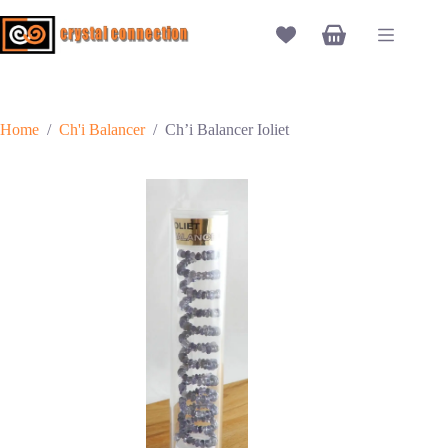
Ga
naar
Winkelwagen
de
inhoud
Home
/
Ch'i Balancer
/
Ch’i Balancer Ioliet