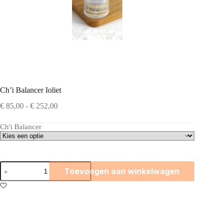
Ch’i Balancer Ioliet
Prijsklasse:
€
85,00
-
€
252,00
€ 85,00
tot
Ch'i Balancer
€ 252,00
Ch'i
Toevoegen aan winkelwagen
Balancer
Ioliet
aantal