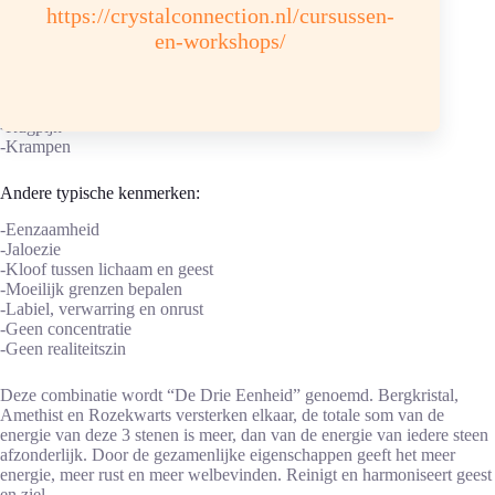
https://crystalconnection.nl/cursussen-
Functionele verstoringen:
en-workshops/
-Van de bloedsomloop
-Gebrekkige vitaliteit, zowel fysiek als psychisch
-Menstruatie stoornissen
-Rugpijn
-Krampen
Andere typische kenmerken:
-Eenzaamheid
-Jaloezie
-Kloof tussen lichaam en geest
-Moeilijk grenzen bepalen
-Labiel, verwarring en onrust
-Geen concentratie
-Geen realiteitszin
Deze combinatie wordt “De Drie Eenheid” genoemd. Bergkristal,
Amethist en Rozekwarts versterken elkaar, de totale som van de
energie van deze 3 stenen is meer, dan van de energie van iedere steen
afzonderlijk. Door de gezamenlijke eigenschappen geeft het meer
energie, meer rust en meer welbevinden. Reinigt en harmoniseert geest
en ziel