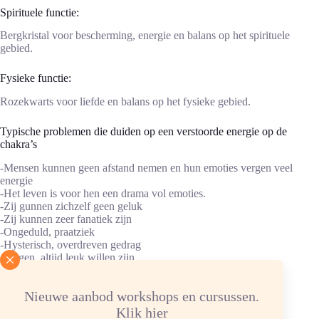
Spirituele functie:
Bergkristal voor bescherming, energie en balans op het spirituele
gebied.
Fysieke functie:
Rozekwarts voor liefde en balans op het fysieke gebied.
Typische problemen die duiden op een verstoorde energie op de
chakra’s
-Mensen kunnen geen afstand nemen en hun emoties vergen veel
energie
-Het leven is voor hen een drama vol emoties.
-Zij gunnen zichzelf geen geluk
-Zij kunnen zeer fanatiek zijn
-Ongeduld, praatziek
-Hysterisch, overdreven gedrag
-Liegen, altijd leuk willen zijn
-Depressie zonder te weten waarom
-Helpt bij een disbalans in het energieveld.
Nieuwe aanbod workshops en cursussen.
-Conflicten binnenin jezelf.
-(over)Spanningen, stress en onrust, nerveusheid.
Klik hier