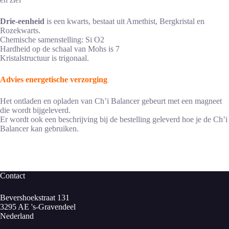
Drie-eenheid
is een kwarts, bestaat uit Amethist, Bergkristal en
Rozekwarts.
Chemische samenstelling: Si O2
Hardheid op de schaal van Mohs is 7
Kristalstructuur is trigonaal.
Advies energetische verzorging
Het ontladen en opladen van Ch’i Balancer gebeurt met een magneet
die wordt bijgeleverd.
Er wordt ook een beschrijving bij de bestelling geleverd hoe je de Ch’i
Balancer kan gebruiken.
Contact
Bevershoekstraat 131
3295 AE 's-Gravendeel
Nederland