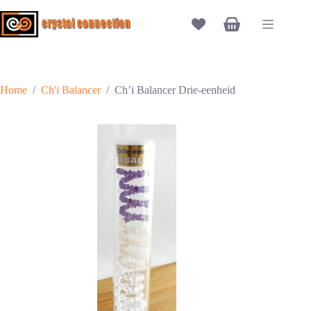
Ga
naar
Winkelwagen
de
inhoud
Home
/
Ch'i Balancer
/
Ch’i Balancer Drie-eenheid