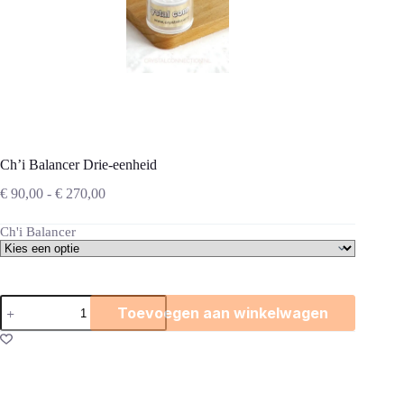
Ch’i Balancer Drie-eenheid
Prijsklasse:
€
90,00
-
€
270,00
€ 90,00
tot
Ch'i Balancer
€ 270,00
Ch'i
Toevoegen aan winkelwagen
Balancer
Drie-
eenheid
aantal