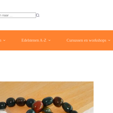
ten
n
Edelstenen A-Z
Cursussen en workshops