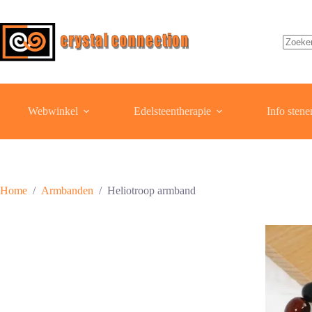
Ga
naar
de
inhoud
Geen
resulta
Webwinkel
Edelsteentherapie
Info stene
Home
/
Armbanden
/
Heliotroop armband