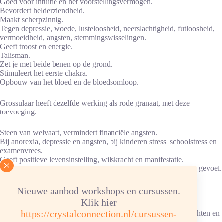
Goed voor intuïtie en het voorstellingsvermogen.
Bevordert helderziendheid.
Maakt scherpzinnig.
Tegen depressie, woede, lusteloosheid, neerslachtigheid, futloosheid,
vermoeidheid, angsten, stemmingswisselingen.
Geeft troost en energie.
Talisman.
Zet je met beide benen op de grond.
Stimuleert het eerste chakra.
Opbouw van het bloed en de bloedsomloop.
Grossulaar heeft dezelfde werking als rode granaat, met deze
toevoeging.
Steen van welvaart, vermindert financiële angsten.
Bij anorexia, depressie en angsten, bij kinderen stress, schoolstress en
examenvrees.
Geeft positieve levensinstelling, wilskracht en manifestatie.
Verbindt energie van hartchakra en je intuïtie, balans in ratio en gevoel.
Versterkt intuïtie.
Bij opgejaagd gevoel: rust.
Nieuwe aanbod workshops en cursussen.
Verankert je energie, je aandacht en je bewustzijn.
Klik hier
Op hartchakra.
https://crystalconnection.nl/cursussen-
Door meditatie, door eigen wilskracht snel van psychische klachten en
verslaving t.o.v. drugs, alcohol en roken af zijn gekomen.