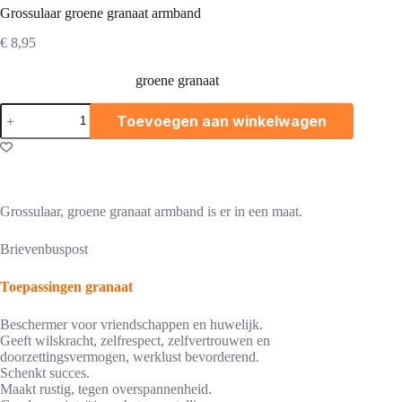
Grossulaar groene granaat armband
€
8,95
groene granaat
Grossulaar
Toevoegen aan winkelwagen
groene
granaat
armband
aantal
Grossulaar, groene granaat armband is er in een maat.
Brievenbuspost
Toepassingen granaat
Beschermer voor vriendschappen en huwelijk.
Geeft wilskracht, zelfrespect, zelfvertrouwen en
doorzettingsvermogen, werklust bevorderend.
Schenkt succes.
Maakt rustig, tegen overspannenheid.