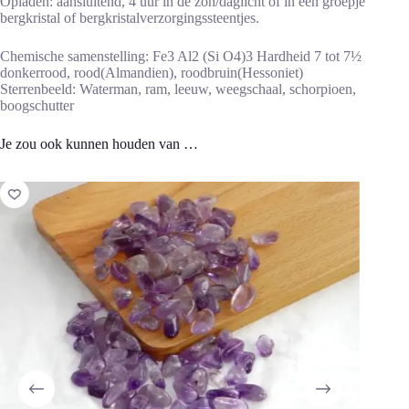
Opladen: aansluitend, 4 uur in de zon/daglicht of in een groepje
bergkristal of bergkristalverzorgingssteentjes.
Chemische samenstelling: Fe3 Al2 (Si O4)3 Hardheid 7 tot 7½
donkerrood, rood(Almandien), roodbruin(Hessoniet)
Sterrenbeeld: Waterman, ram, leeuw, weegschaal, schorpioen,
boogschutter
Je zou ook kunnen houden van …