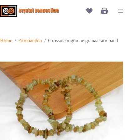
Ga
naar
Winkelwagen
de
inhoud
Home
/
Armbanden
/
Grossulaar groene granaat armband