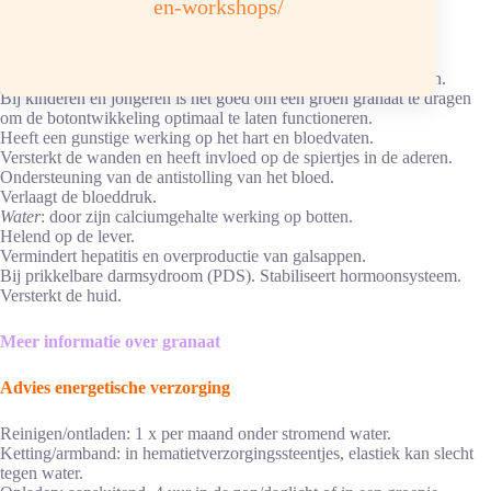
en-workshops/
Bij oogproblemen.
Sterkt heel bijzonder de botopbouw.
Bij botverweking en botafname (osteoporose).
Versterkt het eiwitgehalte voor de calciumopname van de botten.
Bij kinderen en jongeren is het goed om een groen granaat te dragen
om de botontwikkeling optimaal te laten functioneren.
Heeft een gunstige werking op het hart en bloedvaten.
Versterkt de wanden en heeft invloed op de spiertjes in de aderen.
Ondersteuning van de antistolling van het bloed.
Verlaagt de bloeddruk.
Water
: door zijn calciumgehalte werking op botten.
Helend op de lever.
Vermindert hepatitis en overproductie van galsappen.
Bij prikkelbare darmsydroom (PDS). Stabiliseert hormoonsysteem.
Versterkt de huid.
Meer informatie over granaat
Advies energetische verzorging
Reinigen/ontladen: 1 x per maand onder stromend water.
Ketting/armband: in hematietverzorgingssteentjes, elastiek kan slecht
tegen water.