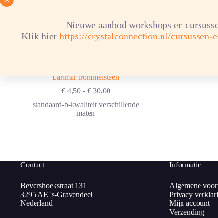
Nieuwe aanbod workshops en cursusse
Klik hier
https://crystalconnection.nl/cursussen-
Larimar trommelsteen
Prijsklasse:
€
4,50
-
€
30,00
€ 4,50
standaard-b-kwaliteit verschillende
tot
maten
€ 30,00
Contact
Informatie
Bevershoekstraat 131
Algemene voor
3295 AE 's-Gravendeel
Privacy verklar
Nederland
Mijn account
Verzending