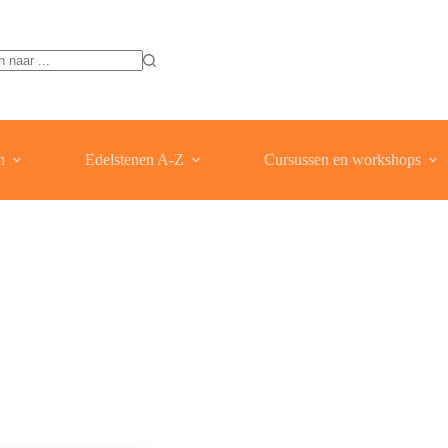
ten
n
Edelstenen A-Z
Cursussen en workshops