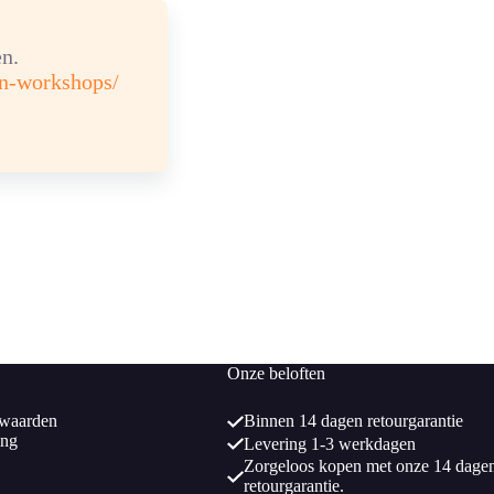
n.
en-workshops/
Onze beloften
waarden
Binnen 14 dagen retourgarantie
ing
Levering 1-3 werkdagen
Zorgeloos kopen met onze 14 dage
retourgarantie.